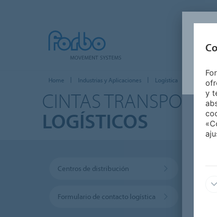
Co
For
Home
Industrias y Aplicaciones
Logística
ofr
CINTAS TRANSPORT
y t
abs
LOGÍSTICOS
coo
«Co
aju
Centros de distribución
Aerop
Formulario de contacto logística