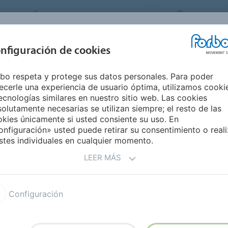
FORBO MOVEMENT SYSTEMS
SPAIN
INDUSTRIAS Y
nfiguración de cookies
PRODUCTOS
SERVICE
SUSTAINABILI
APLICACIONES
bo respeta y protege sus datos personales. Para poder
ecerle una experiencia de usuario óptima, utilizamos cooki
ADORAS PARA
PROCESOS
ecnologías similares en nuestro sitio web. Las cookies
olutamente necesarias se utilizan siempre; el resto de las
kies únicamente si usted consiente su uso. En
nfiguración» usted puede retirar su consentimiento o reali
stes individuales en cualquier momento.
LEER MÁS
uertos
Bandas curvas
Configuración