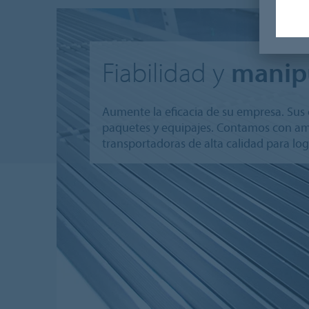
Fiabilidad y
manipu
Aumente la eficacia de su empresa. Sus
paquetes y equipajes. Contamos con amp
transportadoras de alta calidad para log