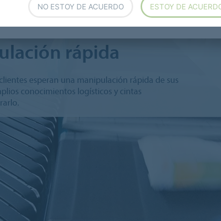
NO ESTOY DE ACUERDO
ESTOY DE ACUERD
lación rápida
 clientes esperan una manipulación rápida de sus
lios conocimientos logísticos y cintas
rarlo.