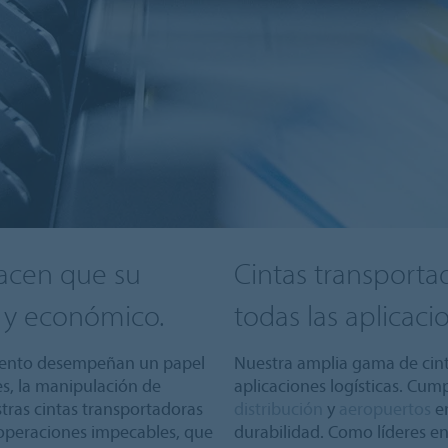
hacen que su
Cintas transporta
 y económico.
todas las aplicaci
miento desempeñan un papel
Nuestra amplia gama de cint
es, la manipulación de
aplicaciones logísticas. Cump
stras cintas transportadoras
distribución
y
aeropuertos
en
 operaciones impecables, que
durabilidad. Como líderes e