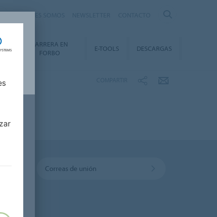
QUIÉNES SOMOS
NEWSLETTER
CONTACTO
CARRERA EN
TY
E-TOOLS
DESCARGAS
FORBO
COMPARTIR
es
zar
Correas de unión