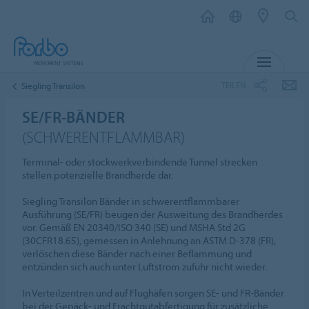
MENÜ
TEILEN
Siegling Transilon
SE/FR-BÄNDER
(SCHWERENTFLAMMBAR)
Terminal- oder stockwerkverbindende Tunnel strecken
stellen potenzielle Brandherde dar.
Siegling Transilon Bänder in schwerentflammbarer
Ausführung (SE/FR) beugen der Ausweitung des Brandherdes
vor. Gemäß EN 20340/ISO 340 (SE) und MSHA Std 2G
(30CFR18.65), gemessen in Anlehnung an ASTM D-378 (FR),
verlöschen diese Bänder nach einer Beflammung und
entzünden sich auch unter Luftstrom zufuhr nicht wieder.
In Verteilzentren und auf Flughäfen sorgen SE- und FR-Bänder
bei der Gepäck- und Frachtgutabfertigung für zusätzliche