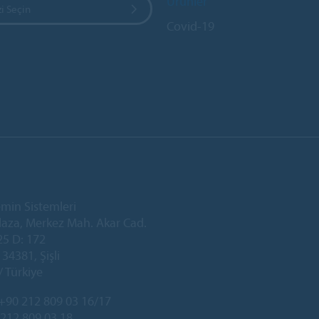
Ürünler
i Seçin
Covid-19
min Sistemleri
laza, Merkez Mah. Akar Cad.
25 D: 172
34381, Şişli
/ Türkiye
+90 212 809 03 16/17
 212 809 03 18