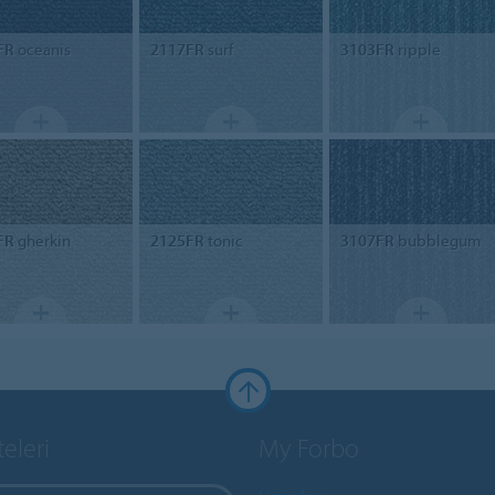
FR
oceanis
2117FR
surf
3103FR
ripple
FR
gherkin
2125FR
tonic
3107FR
bubblegum
teleri
My Forbo