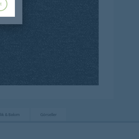
M
lik & Bakım
Görseller