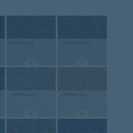
2104FR
alloy
2105FR
aniseed
2109FR
shard
2110FR
fudge