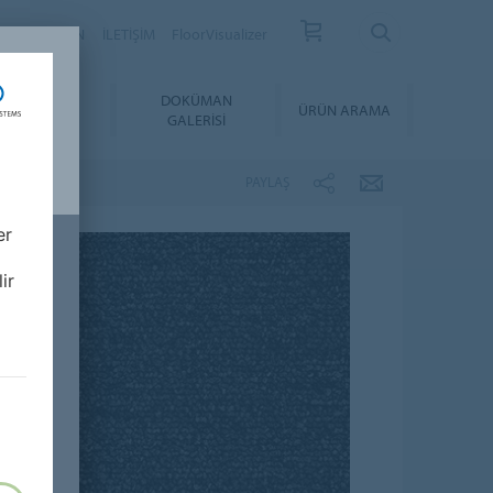
YER
BÜLTEN
İLETİŞİM
FloorVisualizer
YGULAMA &
DOKÜMAN
ÜRÜN ARAMA
BAKIM
GALERISI
PAYLAŞ
er
ir