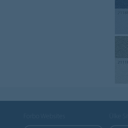
2118
2111
Forbo Websites
Ülke Si