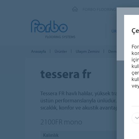
FORBO FLOORING SYSTEMS
Çe
ÜRÜNLER
For
Anasayfa
Ürünler
Ulaşım Zemini
Demiryolu zemin v
kor
içi
kul
tessera fr
çer
kul
vey
Tessera FR havlı halılar, yüksek trafikli ortam
üstün performanslarıyla ünlüdür. Raylı taş
sıcaklık, konfor ve akustik avantajlar sağlar.
2100FR
mono
Kalınlık
5 m