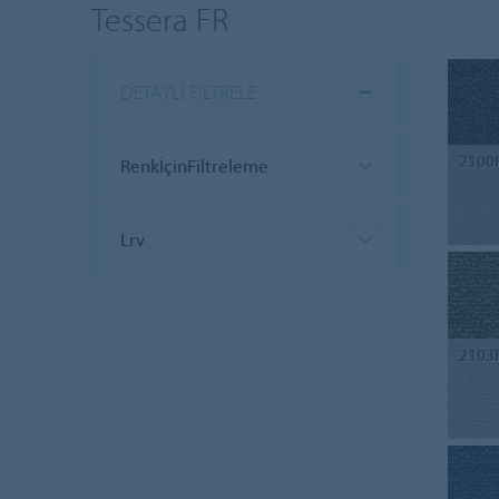
Tessera FR
DETAYLI FILTRELE
2100
RenkİçinFiltreleme
Lrv
2103