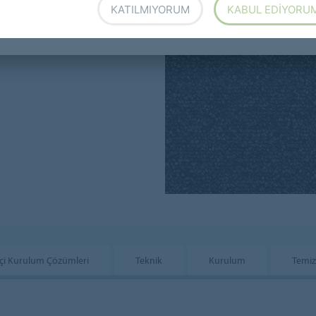
KATILMIYORUM
KABUL EDIYORU
 m x 185 cm
kçi Kurulum Çözümleri
Teknik
Kurulum
Temiz