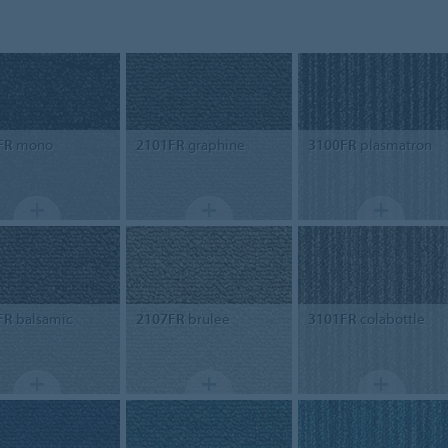
FR
mono
2101FR
graphine
3100FR
plasmatron
FR
balsamic
2107FR
brulee
3101FR
colabottle