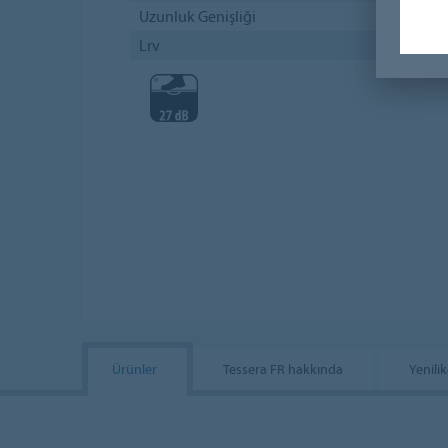
Uzunluk Genişliği
27,5
Lrv
4%
Ürünler
Tessera FR hakkında
Yenili