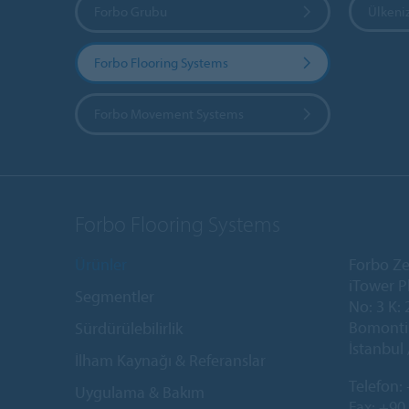
Forbo Grubu
Ülkeniz
Forbo Flooring Systems
Forbo Movement Systems
Forbo Flooring Systems
Ürünler
Forbo Ze
iTower P
Segmentler
No: 3 K: 
Bomonti 
Sürdürülebilirlik
İstanbul 
İlham Kaynağı & Referanslar
Telefon:
Uygulama & Bakım
Fax: +90