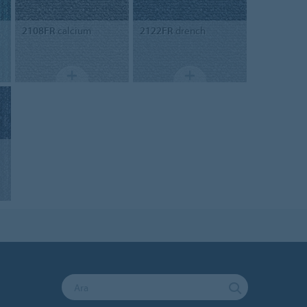
2108FR
calcium
2122FR
drench