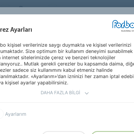
TURKEY
Sürdürülebilirlik
HAKKIMIZDA
KARİ
İLHAM KAYNAĞI &
U
rez Ayarları
SEGMENTLER
SÜRDÜRÜLEBILIRLIK
REFERANSLAR
bo kişisel verilerinize saygı duymakta ve kişisel verilerinizi
e duvar kaplamaları
Tessera FR Rail
umaktadır. Size optimum bir kullanım deneyimi sunabilmek
n internet sitelerimizde çerez ve benzeri teknolojiler
lanıyoruz.. Mutlak gerekli çerezler bu kapsamda daima, diğ
ezler sadece siz kullanımını kabul etmeniz halinde
lanılmaktadır. «Ayarlarım»’dan izninizi her zaman iptal edebil
a kişisel ayarlar yapabilirsiniz.
larda bile estetik stilleri ve
DAHA FAZLA BILGI
ıtlara halı döşenmesi önemli
Ayarlarım
m