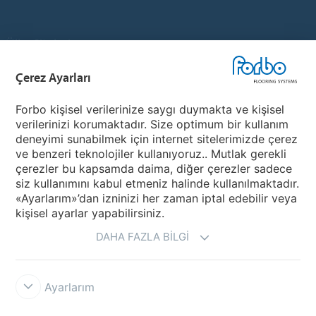
Ülke Siteleri
Çerez Ayarları
Ülkenizi Seçin
Forbo kişisel verilerinize saygı duymakta ve kişisel
verilerinizi korumaktadır. Size optimum bir kullanım
My Forbo
deneyimi sunabilmek için internet sitelerimizde çerez
ve benzeri teknolojiler kullanıyoruz.. Mutlak gerekli
Ürünler
çerezler bu kapsamda daima, diğer çerezler sadece
Covid-19
siz kullanımını kabul etmeniz halinde kullanılmaktadır.
«Ayarlarım»’dan izninizi her zaman iptal edebilir veya
kişisel ayarlar yapabilirsiniz.
DAHA FAZLA BILGI
Ayarlarım
Yasal Uyarı & Kullanım Koşulları
Gizlilik
Cookies
Forbo Integrity