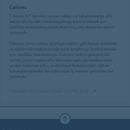
Colorex
Colorex, ICT daireleri server odaları ve laboratuvarlar gibi
hassas alanlardaki statik boşalmayı kontrol etmek için
özellikle tasarlanmış esnek döşenmiş ileri düzey bir zemin
sistemidir.
Colorex, temiz odalar, ameliyat odaları gibi hassas alanlarda
ve elektronik endüstrisinde statik boşalmayı kontrol etmek
için özellikle tasarlanmıştır. Colorex sadece gelişmiş bir
teknik çözüm sağlamakla kalmayan aynı zamanda estetik
açıdan memnun edici, endüstriyel firmalarından eğitim
kuruluşlarına kadar her türlü ticari iç mekanı geliştiren bir
sistemdir.
COLOREX SAYFASINA GITMEK IÇIN TIKLAYIN