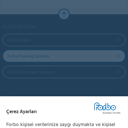
Forbo Websites
Forbo Grubu
Forbo Flooring Systems
Forbo Movement Systems
Ülke Siteleri
Çerez Ayarları
Ülkenizi Seçin
Forbo kişisel verilerinize saygı duymakta ve kişisel