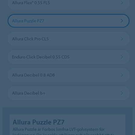
Allura Flex" 0.55 FL5
Allura Puzzle PZ7
Allura Click Pro CL5
Enduro Click Decibel 0.55 CD5
Allura Decibel 0.8 AD8
Allura Decibel b+
Allura Puzzle PZ7
Allura Puzzle är Forbos limfria LVT-golvsystem för
lösläggning. De är enkla att lägga och går snabbt att ta