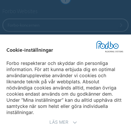
Forbo Websites
Forbo-koncernen
Forbo Flooring Systems
Cookie-inställningar
Forbo Movement Systems
Forbo respekterar och skyddar din personliga
information. För att kunna erbjuda dig en optimal
användarupplevelse använder vi cookies och
liknande teknik på vår webbplats. Absolut
Välj land
nödvändiga cookies används alltid, medan övriga
cookies endast används om du godkänner dem.
Välj ditt land
Under ”Mina inställningar” kan du alltid upphäva ditt
samtycke när som helst eller göra individuella
inställningar.
LÄS MER