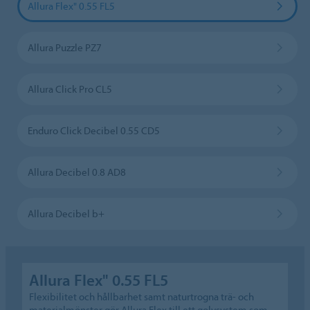
Allura Flex" 0.55 FL5
Allura Puzzle PZ7
Allura Click Pro CL5
Enduro Click Decibel 0.55 CD5
Allura Decibel 0.8 AD8
Allura Decibel b+
Allura Flex" 0.55 FL5
Flexibilitet och hållbarhet samt naturtrogna trä- och
materialmönster gör Allura Flex till ett golvsystem som