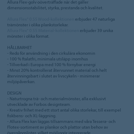
Allura Flex-golv oöverträffade när det gäller
dimensionsstabilitet, styrka, prestanda och kvalitet.
Allura Flex" 0.55 Wood-kollektionen
erbjuder 47 naturliga
trämönster i olika plankstorlekar.
Allura Flex" 0.55 Material-kollektionen
erbjuder 39 unika
mönster i olika format.
HÅLLBARHET
- Redo för användning i den cirkulära ekonomin
- 100 % ftalatfri, minimala utsläpp inomhus
- Tillverkad i Europa med 100 % förnybar energi
- Minst 20% kontrollerat återvunnet material och helt
återvinningsbart i slutet av livscykeln - minimerar
miljöpåverkan.
DESIGN
- Naturtrogna trä- och materialmönster, alla exklusivt
utvecklade av Forbos designteam.
- Kreativ frihet med ett stort antal olika storlekar, till exempel
fiskbens- och XL-läggning.
- Allura Flex kan läggas tillsammans med våra Tessera- och
Flotex-sortiment av plankor och plattor utan behov av
övergångslister, vilket möjliggör integrerade