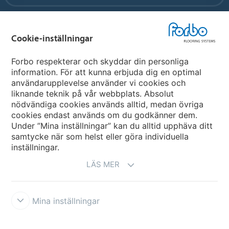
Forbo Flooring Systems
Cookie-inställningar
Forbo Movement Systems
Forbo respekterar och skyddar din personliga
information. För att kunna erbjuda dig en optimal
användarupplevelse använder vi cookies och
liknande teknik på vår webbplats. Absolut
Välj land
nödvändiga cookies används alltid, medan övriga
cookies endast används om du godkänner dem.
Välj ditt land
Under ”Mina inställningar” kan du alltid upphäva ditt
samtycke när som helst eller göra individuella
inställningar.
LÄS MER
Mina inställningar
Ansvarsfriskrivning & Användningsvillkor
Datasekretessförklaring