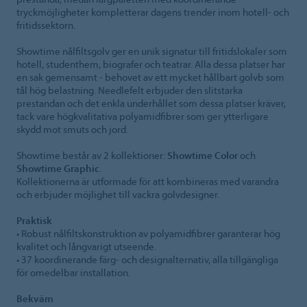
tryckmöjligheter kompletterar dagens trender inom hotell- och
fritidssektorn.
Showtime nålfiltsgolv ger en unik signatur till fritidslokaler som
hotell, studenthem, biografer och teatrar. Alla dessa platser har
en sak gemensamt - behovet av ett mycket hållbart golvb som
tål hög belastning. Needlefelt erbjuder den slitstarka
prestandan och det enkla underhållet som dessa platser kräver,
tack vare högkvalitativa polyamidfibrer som ger ytterligare
skydd mot smuts och jord.
Showtime består av 2 kollektioner:
Showtime Color
och
Showtime Graphic
.
Kollektionerna är utformade för att kombineras med varandra
och erbjuder möjlighet till vackra golvdesigner.
Praktisk
• Robust nålfiltskonstruktion av polyamidfibrer garanterar hög
kvalitet och långvarigt utseende.
• 37 koordinerande färg- och designalternativ, alla tillgängliga
för omedelbar installation.
Bekväm