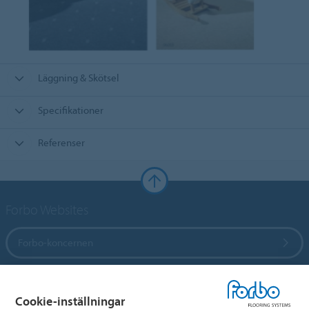
Läggning & Skötsel
Specifikationer
Referenser
Forbo Websites
Forbo-koncernen
Forbo Flooring Systems
Cookie-inställningar