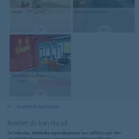
Forte
Showtime
Graphic
Showtime
Colour
Kvalitet du kan lita på
Kvalitet du kan lita på
De
robusta, slitstarka egenskaperna
hos nålfilten gör den
idealisk för läggningar i utrymmen med hög trafik eller