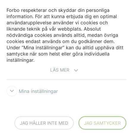
Forbo Movement Systems
Forbo respekterar och skyddar din personliga
information. För att kunna erbjuda dig en optimal
användarupplevelse använder vi cookies och
liknande teknik på vår webbplats. Absolut
Välj land
nödvändiga cookies används alltid, medan övriga
cookies endast används om du godkänner dem.
Välj ditt land
Under ”Mina inställningar” kan du alltid upphäva ditt
samtycke när som helst eller göra individuella
inställningar.
LÄS MER
Mina inställningar
Ansvarsfriskrivning & Användningsvillkor
Datasekretessförklaring
Cookies
Forbo Integrity Line
Cookie-inställningar
JAG HÅLLER INTE MED
JAG SAMTYCKER
creating better environments