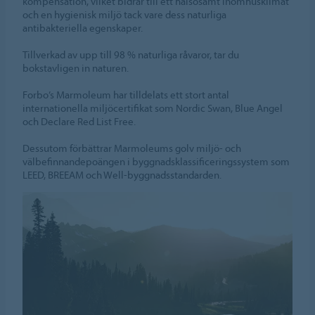
kompensation, vilket bidrar till ett hälsosamt inomhusklimat
och en hygienisk miljö tack vare dess naturliga
antibakteriella egenskaper.
Tillverkad av upp till 98 % naturliga råvaror, tar du
bokstavligen in naturen.
Forbo’s Marmoleum har tilldelats ett stort antal
internationella miljöcertifikat som Nordic Swan, Blue Angel
och Declare Red List Free.
Dessutom förbättrar Marmoleums golv miljö- och
välbefinnandepoängen i byggnadsklassificeringssystem som
LEED, BREEAM och Well-byggnadsstandarden.