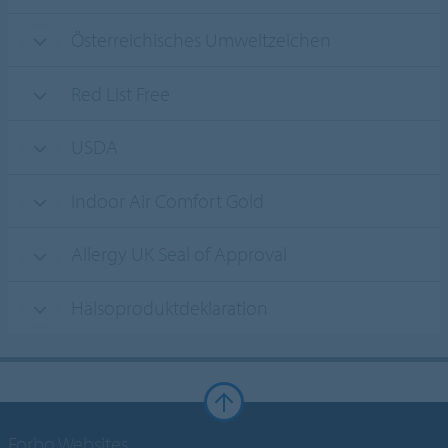
Österreichisches Umweltzeichen
Red List Free
USDA
Indoor Air Comfort Gold
Allergy UK Seal of Approval
Hälsoproduktdeklaration
Forbo Websites