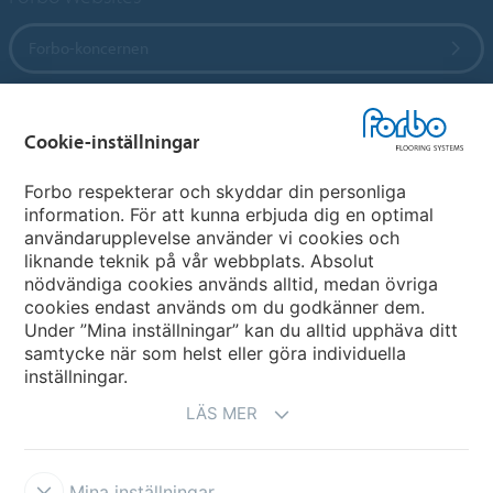
Forbo-koncernen
Forbo Flooring Systems
Cookie-inställningar
Forbo Movement Systems
Forbo respekterar och skyddar din personliga
information. För att kunna erbjuda dig en optimal
användarupplevelse använder vi cookies och
liknande teknik på vår webbplats. Absolut
Välj land
nödvändiga cookies används alltid, medan övriga
cookies endast används om du godkänner dem.
Välj ditt land
Under ”Mina inställningar” kan du alltid upphäva ditt
samtycke när som helst eller göra individuella
inställningar.
LÄS MER
Mina inställningar