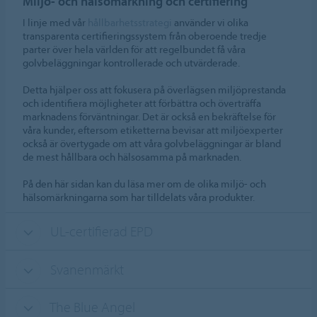
Miljö- och hälsomärkning och certifiering
I linje med vår
hållbarhetsstrategi
använder vi olika
transparenta certifieringssystem från oberoende tredje
parter över hela världen för att regelbundet få våra
golvbeläggningar kontrollerade och utvärderade.
Detta hjälper oss att fokusera på överlägsen miljöprestanda
och identifiera möjligheter att förbättra och överträffa
marknadens förväntningar. Det är också en bekräftelse för
våra kunder, eftersom etiketterna bevisar att miljöexperter
också är övertygade om att våra golvbeläggningar är bland
de mest hållbara och hälsosamma på marknaden.
På den här sidan kan du läsa mer om de olika miljö- och
hälsomärkningarna som har tilldelats våra produkter.
UL-certifierad EPD
Svanenmärkt
The Blue Angel