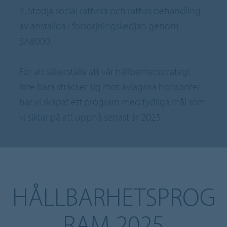
3. Stödja social rättvisa och rättvis behandling
av anställda i försörjningskedjan genom
SA8000.
För att säkerställa att vår hållbarhetsstrategi
inte bara sträcker sig mot avlägsna horisonter
har vi skapat ett program med tydliga mål som
vi siktar på att uppnå senast år 2025.
HÅLLBARHETSPROG
RAM 2025