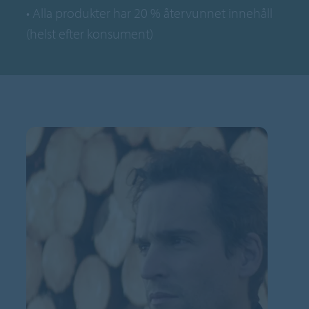
• Alla produkter har 20 % återvunnet innehåll
(helst efter konsument)