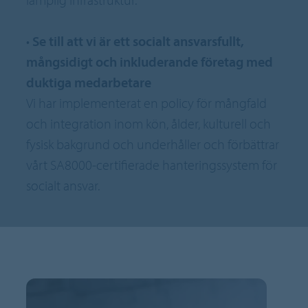
•
Se till att vi är ett socialt ansvarsfullt,
mångsidigt och inkluderande företag med
duktiga medarbetare
Vi har implementerat en policy för mångfald
och integration inom kön, ålder, kulturell och
fysisk bakgrund och underhåller och förbättrar
vårt SA8000-certifierade hanteringssystem för
socialt ansvar.