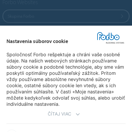
Forbo Websites
Skupina Forbo
Forbo Flooring Systems
Nastavenia súborov cookie
Forbo Movement Systems
Spoločnosť Forbo rešpektuje a chráni vaše osobné
údaje. Na našich webových stránkach používame
súbory cookie a podobné technológie, aby sme vám
poskytli optimálny používateľský zážitok. Pritom
Zvoľte krajinu
vždy používame absolútne nevyhnutné súbory
cookie, ostatné súbory cookie len vtedy, ak s ich
Zvoľte svoju krajinu
používaním súhlasíte. V časti «Moje nastavenia»
môžete kedykoľvek odvolať svoj súhlas, alebo urobiť
individuálne nastavenia.
ČÍTAJ VIAC