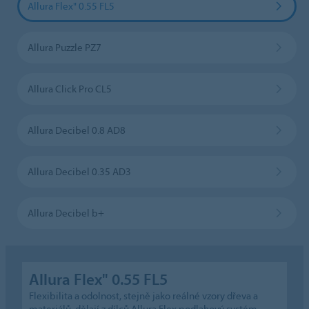
Allura Flex" 0.55 FL5
Allura Puzzle PZ7
Allura Click Pro CL5
Allura Decibel 0.8 AD8
Allura Decibel 0.35 AD3
Allura Decibel b+
Allura Flex" 0.55 FL5
Flexibilita a odolnost, stejně jako reálné vzory dřeva a
materiálů, dělají z dílců Allura Flex podlahový systém,