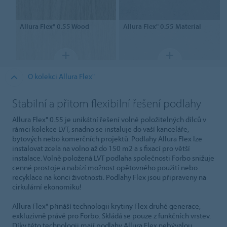
Allura Flex" 0.55
Wood
Allura Flex" 0.55
Material
O kolekci Allura Flex"
Stabilní a přitom flexibilní řešení podlahy
Allura Flex" 0.55 je unikátní řešení volně položitelných dílců v
rámci kolekce LVT, snadno se instaluje do vaší kanceláře,
bytových nebo komerčních projektů. Podlahy Allura Flex lze
instalovat zcela na volno až do 150 m2 a s fixací pro větší
instalace. Volně položená LVT podlaha společnosti Forbo snižuje
cenné prostoje a nabízí možnost opětovného použití nebo
recyklace na konci životnosti. Podlahy Flex jsou připraveny na
cirkulární ekonomiku!
Allura Flex" přináší technologii krytiny Flex druhé generace,
exkluzivně právě pro Forbo. Skládá se pouze z funkčních vrstev.
Díky této technologii mají podlahy Allura Flex nebývalou