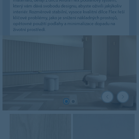
který vám dává svobodu designu, abyste oživili jakýkoliv
interiér. Rozměrově stabilní, vysoce kvalitní dílce Flex řeší
klíčové problémy, jako je snížení nákladných prostojů,
opětovné použití podlahy a minimalizace dopadu na
životní prostředí.