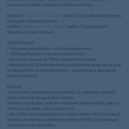
rozměrovou stálost, pevnost, funkčnost a kvalitu.
Kolekce
Allura Flex" 0.55 Wood
nabízí 37 přírodní dřevěné vzory
v různých velikostech prken.
Kolekce
Allura Flex" 0.55 Material
nabízí 17 jedinečných
designů v různých tvarech.
UDRŽITELNOST
• Připraveno pro použití v cirkulární ekonomice
• 100% bez ftalátů, minimální vnitřní emise
• Vyrobeno v Evropě ze 100% obnovitelné energie
• Minimálně 20 % kontrolovaného recyklovaného obsahu a plně
recyklovatelné na konci životnosti – minimalizace dopadu na
životní prostředí
DESIGN
• Realistické návrhy dřeva a materiálů, vše výhradně vyvinuté
naším interním designérským týmem
• Kreativní svoboda s velkým množstvím rozměrů dílců, jako je
struktura rybí kosti a dílce velikosti XL
• Allura Flex lze instalovat spolu s našimi řadami dílců a čtverců
Tessera a Flotex bez potřeby přechodových lišt, což umožňuje
sjednocené návrhy podlah