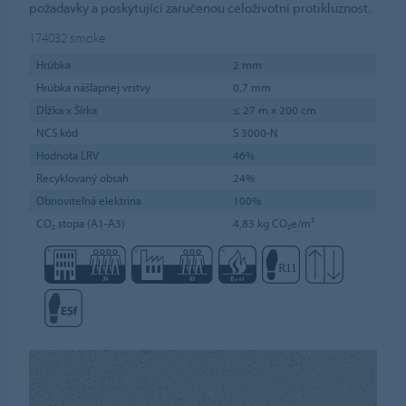
požadavky a poskytující zaručenou celoživotní protikluznost.
174032
smoke
Hrúbka
2 mm
Hrúbka nášľapnej vrstvy
0,7 mm
Dĺžka x Šírka
≤ 27 m x 200 cm
NCS kód
S 3000-N
Hodnota LRV
46%
Recyklovaný obsah
24%
Obnoviteľná elektrina
100%
CO₂ stopa (A1-A3)
4,83 kg CO₂e/m²