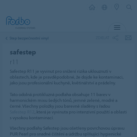
MENU
ZDIELAŤ
Step bezpečnostní vinyl
safestep
r11
Safestep R11 je vyvinut pro snížení rizika uklouznutí v
oblastech, kde je pravděpodobné, že dojde ke kontaminaci,
jako jsou profesionální kuchyně, květinářství a prádelny.
Tato odolná protikluzná podlaha obsahuje 11 barev v
harmonickém mixu šedých tónů, jemné zelené, modré a
černé. Všechny položky jsou barevně sladěny s řadou
Safestep R12
, která je vyvinuta pro intenzivní použití a oblasti
s vysokou kontaminací.
Všechny podlahy Safestep jsou ošetřeny povrchovou úpravu
PUR Pearl pro snadné čištění a údržbu splňující hygienické