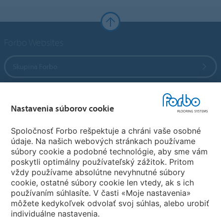
Forbo Websites
Skupina Forbo
Forbo Flooring Systems
Nastavenia súborov cookie
Forbo Movement Systems
Spoločnosť Forbo rešpektuje a chráni vaše osobné
údaje. Na našich webových stránkach používame
súbory cookie a podobné technológie, aby sme vám
poskytli optimálny používateľský zážitok. Pritom
Zvoľte krajinu
vždy používame absolútne nevyhnutné súbory
cookie, ostatné súbory cookie len vtedy, ak s ich
Zvoľte svoju krajinu
používaním súhlasíte. V časti «Moje nastavenia»
môžete kedykoľvek odvolať svoj súhlas, alebo urobiť
individuálne nastavenia.