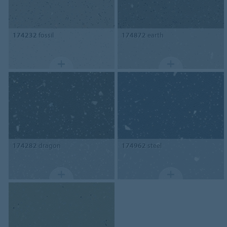
174232
fossil
174872
earth
174282
dragon
174962
steel