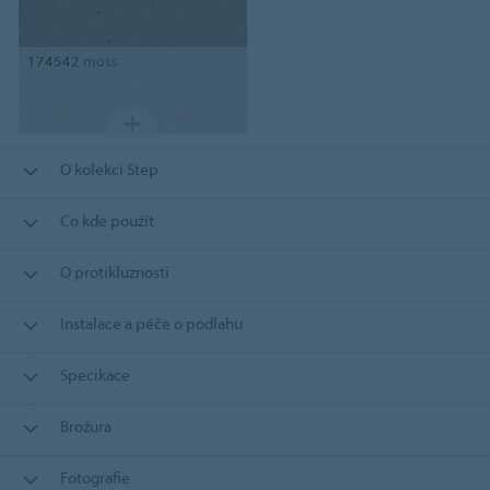
174542
moss
O kolekci Step
Co kde použít
O protikluznosti
Instalace a péče o podlahu
Specikace
Brožura
Fotografie