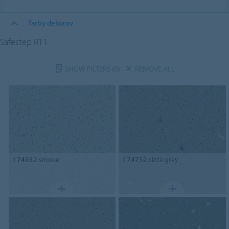
Farby dekorov
Safestep R11
SHOW FILTERS
(0)
REMOVE ALL
174032
smoke
174752
slate grey