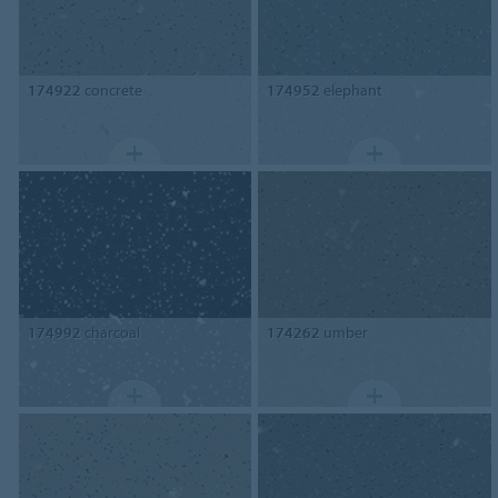
174922
concrete
174952
elephant
174992
charcoal
174262
umber