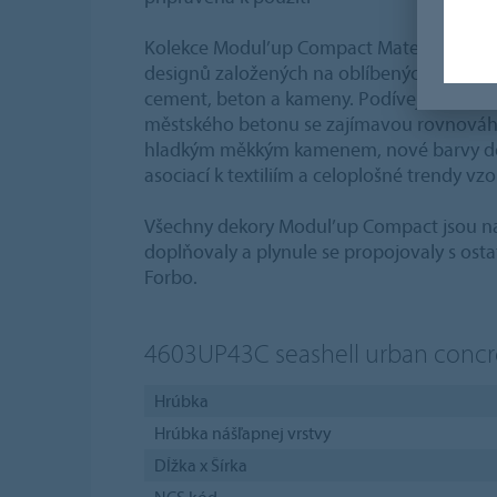
Kolekce Modul’up Compact Material předs
designů založených na oblíbených podlaho
cement, beton a kameny. Podívejte se nap
městského betonu se zajímavou rovnová
hladkým měkkým kamenem, nové barvy des
asociací k textiliím a celoplošné trendy vzo
Všechny dekory Modul’up Compact jsou na
doplňovaly a plynule se propojovaly s ost
Forbo.
4603UP43C
seashell urban concr
Hrúbka
Hrúbka nášľapnej vrstvy
Dĺžka x Šírka
NCS kód