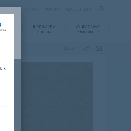
KARIÉRA
KONTAKT
NOVINKY
NEWSLETTERU
OVANIE
INSTALACE A
VYHĽADÁVAČ
MENTOV
ÚDRŽBA
PRODUKTOV
ZDIELAŤ
k s