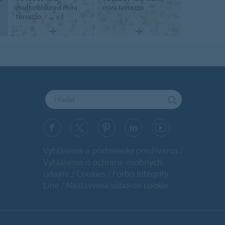
multicoloured mini
mini terrazzo
terrazzo
Vyhlásenia a podmienky používania
Vyhlásenie o ochrane osobných
údajov
Cookies
Forbo Integrity
Line
Nastavenia súborov cookie