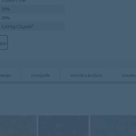
50%
20%
5,93 kg CO₂e/m²
Design
Fotografie
Vzorník a brožura
Instalac