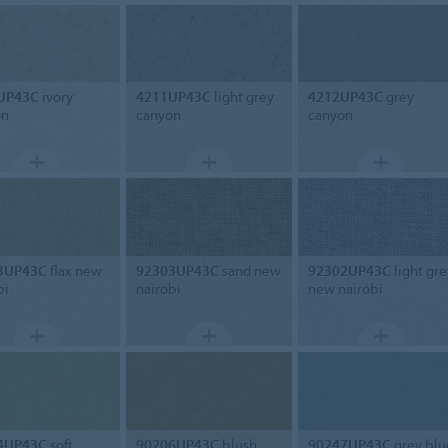
UP43C
ivory
4211UP43C
light grey
4212UP43C
grey
on
canyon
canyon
3UP43C
flax new
92303UP43C
sand new
92302UP43C
light gre
bi
nairobi
new nairobi
4UP43C
soft
90206UP43C
blush
90247UP43C
grey blu