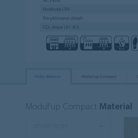
Hodnota LRV
Recyklovaný obsah
CO₂ stopa (A1-A3)
Farby dekorov
Modul'up Compact
Modul'up Compact
Material
OTVORIŤ FILTER