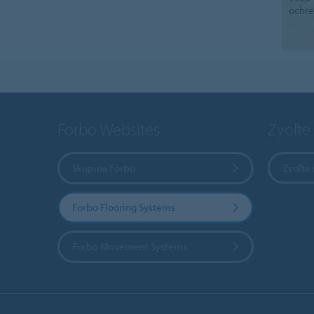
ochre
Forbo Websites
Zvoľte 
Skupina Forbo
Zvoľte 
Forbo Flooring Systems
Forbo Movement Systems