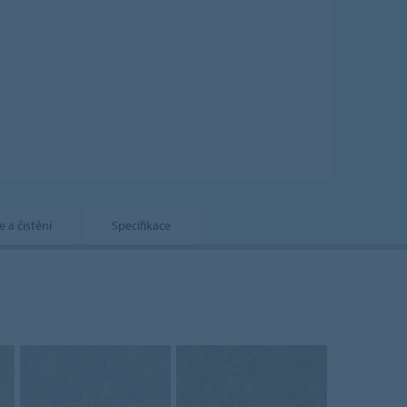
e a čistění
Specifikace