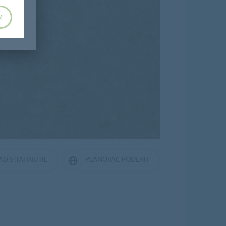
M
AD STIAHNUTIE
PLÁNOVAČ PODLÁH