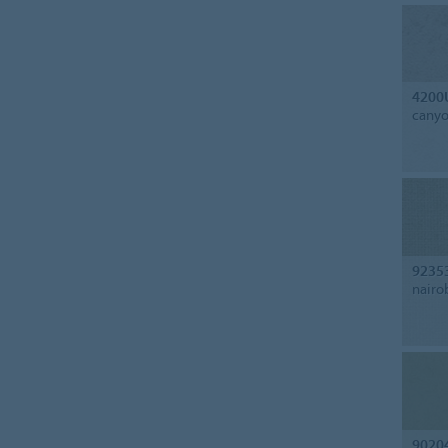
4200
cany
9235
nairo
9020