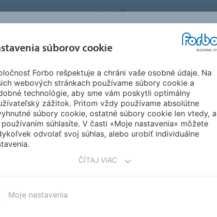
FORBO FLOORING SYSTEMS
SLOVAKIA
O NÁS
REFERENCIE A
SŤAH
stavenia súborov cookie
SEGMENTY
UDRŽATEĽNOSŤ
INŠPIRÁCIE
DOKU
ločnosť Forbo rešpektuje a chráni vaše osobné údaje. Na
pact vinyl pro volnou pokládku
Modul'up Compact Material
šich webových stránkach používame súbory cookie a
dobné technológie, aby sme vám poskytli optimálny
užívateľský zážitok. Pritom vždy používame absolútne
yhnutné súbory cookie, ostatné súbory cookie len vtedy, a
 používaním súhlasíte. V časti «Moje nastavenia» môžete
ykoľvek odvolať svoj súhlas, alebo urobiť individuálne
tavenia.
ČÍTAJ VIAC
ní řešení podlahy
ížení a intenzivní používání
ha případech možná
Moje nastavenia
oje, podlaha je okamžitě