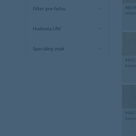
4603
Filter pre farbu
urban
Hodnota LRV
Špeciálny znak
9165
trave
9165
trave