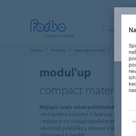
Na
PRODUKTY
Spo
Domov
Produkty
Heterogenní vinyly
Modul'up Com
na
po
po
modul'up
nev
ich
ked
compact material
nas
Nejlepší zcela volně položitelné kompakt
• Kompaktní a odolné řešení pro vysoké zat
• Instalace na stávající podlahu je v mno
• Rychlost pokládky a obnovy snižuje prost
připravena k použití