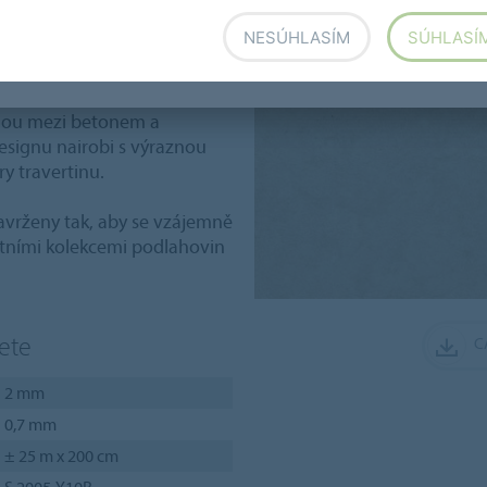
NESÚHLASÍM
SÚHLASÍ
tavuje řadu moderních
vých materiálech, jako je
říklad na předměty z
hou mezi betonem a
ignu nairobi s výraznou
ry travertinu.
vrženy tak, aby se vzájemně
atními kolekcemi podlahovin
ete
C
2 mm
0,7 mm
± 25 m x 200 cm
S 2005-Y10R