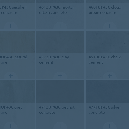
UP43C
seashell
4613UP43C
mortar
4601UP43C
cloud
 concrete
urban concrete
urban concrete
3UP43C
natural
4573UP43C
clay
4570UP43C
chalk
rtine
cement
cement
1UP43C
grey
4713UP43C
peanut
4771UP43C
silver
rtine
concrete
concrete