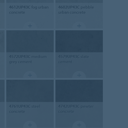
4612UP43C
fog urban
4602UP43C
pebble
concrete
urban concrete
4572UP43C
medium
4579UP43C
slate
grey cement
cement
4761UP43C
steel
4742UP43C
pewter
concrete
concrete