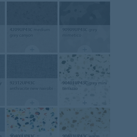
4209UP43C
medium
90909UP43C
grey
grey canyon
mimetico
y
92312UP43C
90401UP43C
grey mini
anthracite new nairobi
terrazzo
e
90400UP43C
90403UP43C
warm