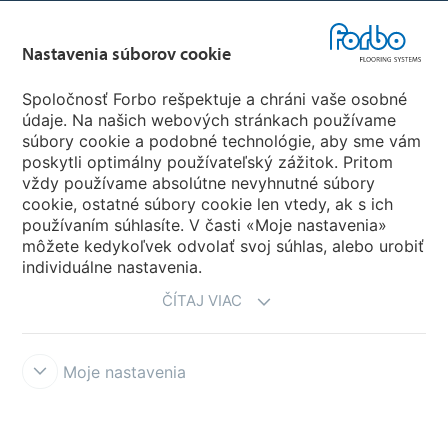
Forbo Flooring Systems
Nastavenia súborov cookie
Forbo Movement Systems
Spoločnosť Forbo rešpektuje a chráni vaše osobné
údaje. Na našich webových stránkach používame
súbory cookie a podobné technológie, aby sme vám
poskytli optimálny používateľský zážitok. Pritom
Zvoľte krajinu
vždy používame absolútne nevyhnutné súbory
cookie, ostatné súbory cookie len vtedy, ak s ich
Zvoľte svoju krajinu
používaním súhlasíte. V časti «Moje nastavenia»
môžete kedykoľvek odvolať svoj súhlas, alebo urobiť
individuálne nastavenia.
ČÍTAJ VIAC
Moje nastavenia
Vyhlásenia a podmienky používania
Vyhlásenie o ochrane osobných
údajov
Cookies
Forbo Integrity Line
Nastavenia súborov cookie