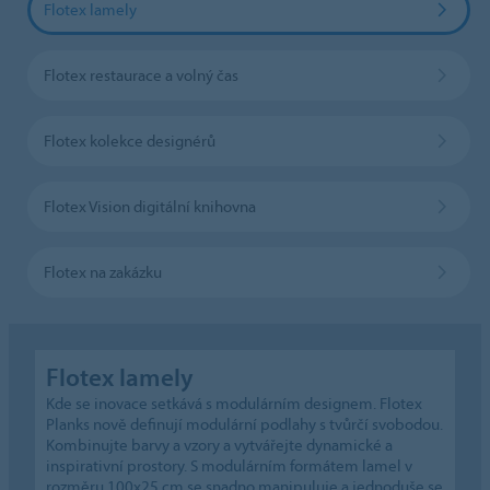
Flotex lamely
Flotex restaurace a volný čas
Flotex kolekce designérů
Flotex Vision digitální knihovna
Flotex na zakázku
Flotex lamely
Kde se inovace setkává s modulárním designem. Flotex
Planks nově definují modulární podlahy s tvůrčí svobodou.
Kombinujte barvy a vzory a vytvářejte dynamické a
inspirativní prostory. S modulárním formátem lamel v
rozměru 100x25 cm se snadno manipuluje a jednoduše se