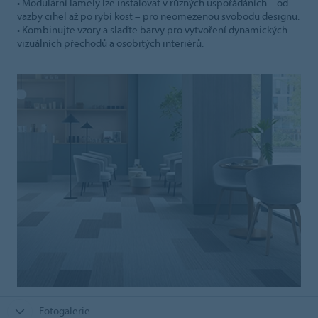
• Modulární lamely lze instalovat v různých uspořádáních – od
vazby cihel až po rybí kost – pro neomezenou svobodu designu.
• Kombinujte vzory a slaďte barvy pro vytvoření dynamických
vizuálních přechodů a osobitých interiérů.
Fotogalerie