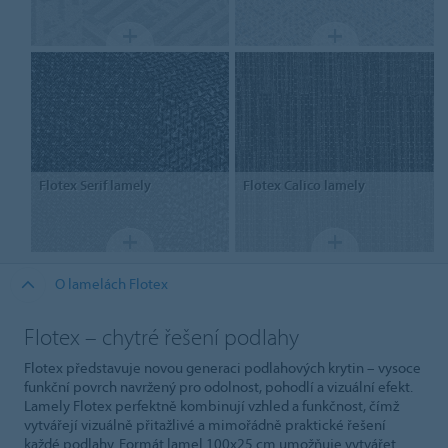
Flotex
Serif lamely
Flotex
Calico lamely
O lamelách Flotex
Flotex – chytré řešení podlahy
Flotex představuje novou generaci podlahových krytin – vysoce
funkční povrch navržený pro odolnost, pohodlí a vizuální efekt.
Lamely Flotex perfektně kombinují vzhled a funkčnost, čímž
vytvářejí vizuálně přitažlivé a mimořádně praktické řešení
každé podlahy. Formát lamel 100x25 cm umožňuje vytvářet