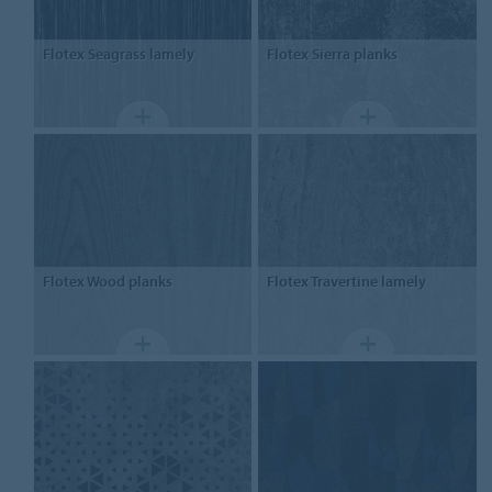
Flotex
Seagrass lamely
Flotex
Sierra planks
Flotex
Wood planks
Flotex
Travertine lamely