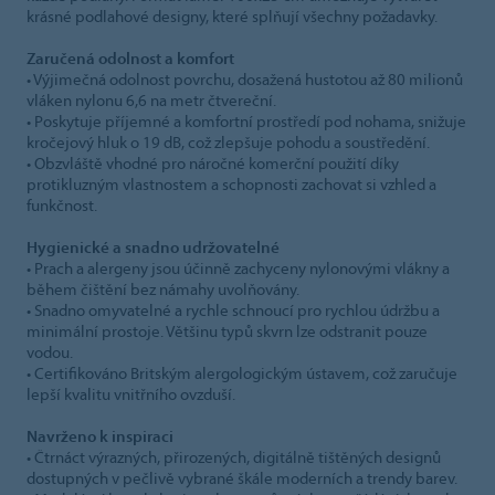
krásné podlahové designy, které splňují všechny požadavky.
Zaručená odolnost a komfort
• Výjimečná odolnost povrchu, dosažená hustotou až 80 milionů
vláken nylonu 6,6 na metr čtvereční.
• Poskytuje příjemné a komfortní prostředí pod nohama, snižuje
kročejový hluk o 19 dB, což zlepšuje pohodu a soustředění.
• Obzvláště vhodné pro náročné komerční použití díky
protikluzným vlastnostem a schopnosti zachovat si vzhled a
funkčnost.
Hygienické a snadno udržovatelné
• Prach a alergeny jsou účinně zachyceny nylonovými vlákny a
během čištění bez námahy uvolňovány.
• Snadno omyvatelné a rychle schnoucí pro rychlou údržbu a
minimální prostoje. Většinu typů skvrn lze odstranit pouze
vodou.
• Certifikováno Britským alergologickým ústavem, což zaručuje
lepší kvalitu vnitřního ovzduší.
Navrženo k inspiraci
• Čtrnáct výrazných, přirozených, digitálně tištěných designů
dostupných v pečlivě vybrané škále moderních a trendy barev.