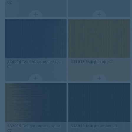
C2
334014
Twilight sapphire / teal
331015
Twilight spice C1
C4
332015
Twilight umber / spice
333015
Twilight umber C3
C2