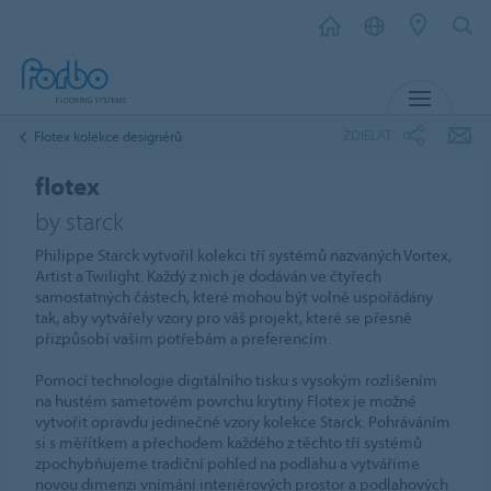
MENU
ZDIELAŤ
Flotex kolekce designérů
flotex
by starck
Philippe Starck vytvořil kolekci tří systémů nazvaných Vortex,
Artist a Twilight. Každý z nich je dodáván ve čtyřech
samostatných částech, které mohou být volně uspořádány
tak, aby vytvářely vzory pro váš projekt, které se přesně
přizpůsobí vašim potřebám a preferencím.
Pomocí technologie digitálního tisku s vysokým rozlišením
na hustém sametovém povrchu krytiny Flotex je možné
vytvořit opravdu jedinečné vzory kolekce Starck. Pohráváním
si s měřítkem a přechodem každého z těchto tří systémů
zpochybňujeme tradiční pohled na podlahu a vytváříme
novou dimenzi vnímání interiérových prostor a podlahových