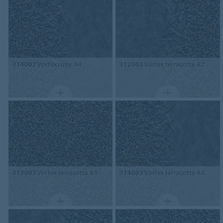
314002
Vortex ruby A4
312003
Vortex terracotta A2
313003
Vortex terracotta A3
314003
Vortex terracotta A4