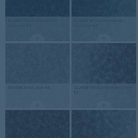
323007
Artist ultramarine /
324007
Artist ultramarine /
turquoise B3
turquoise B4
301008
Artist silver AB
322008
Artist anthracite / silver
B2