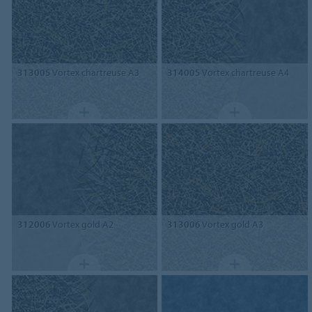
313005
Vortex chartreuse A3
314005
Vortex chartreuse A4
312006
Vortex gold A2
313006
Vortex gold A3