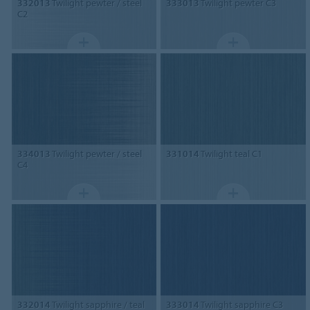
332013
Twilight pewter / steel
333013
Twilight pewter C3
C2
334013
Twilight pewter / steel
331014
Twilight teal C1
C4
332014
Twilight sapphire / teal
333014
Twilight sapphire C3