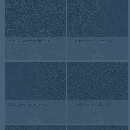
313001
Vortex white A3
314001
Vortex white A4
312002
Vortex ruby A2
313002
Vortex ruby A3