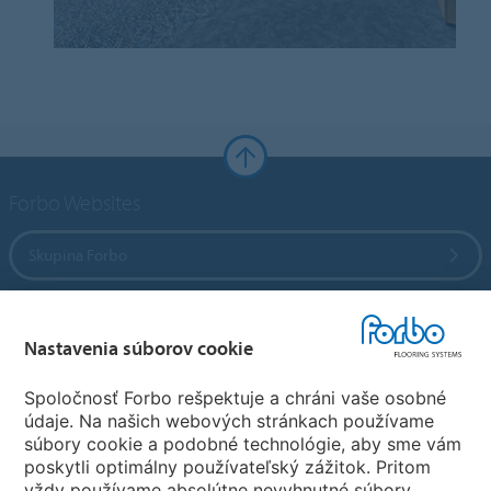
Forbo Websites
Skupina Forbo
Forbo Flooring Systems
Nastavenia súborov cookie
Forbo Movement Systems
Spoločnosť Forbo rešpektuje a chráni vaše osobné
údaje. Na našich webových stránkach používame
súbory cookie a podobné technológie, aby sme vám
poskytli optimálny používateľský zážitok. Pritom
Zvoľte krajinu
vždy používame absolútne nevyhnutné súbory