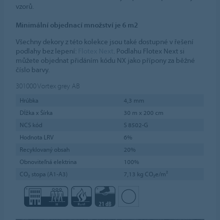
vzorů.
Minimální objednací množství je 6 m2
Všechny dekory z této kolekce jsou také dostupné v řešení
podlahy bez lepení:
Flotex Next
. Podlahu Flotex Next si
můžete objednat přidáním kódu NX jako přípony za běžné
číslo barvy.
301000
Vortex grey AB
Hrúbka
4,3 mm
Dĺžka x Šírka
30 m x 200 cm
NCS kód
S 8502-G
Hodnota LRV
6%
Recyklovaný obsah
20%
Obnoviteľná elektrina
100%
CO₂ stopa (A1-A3)
7,13 kg CO₂e/m²