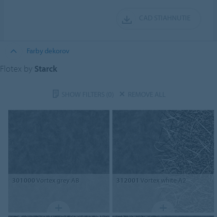
CAD STIAHNUTIE
Farby dekorov
Flotex by
Starck
SHOW FILTERS
(0)
REMOVE ALL
301000
Vortex grey AB
312001
Vortex white A2