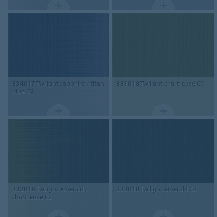
334017
Twilight sapphire / titan
331018
Twilight chartreuse C1
blue C4
332018
Twilight emerald /
333018
Twilight emerald C3
chartreuse C2