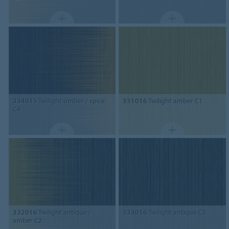
334015
Twilight umber / spice
331016
Twilight amber C1
C4
332016
Twilight antique /
333016
Twilight antique C3
amber C2