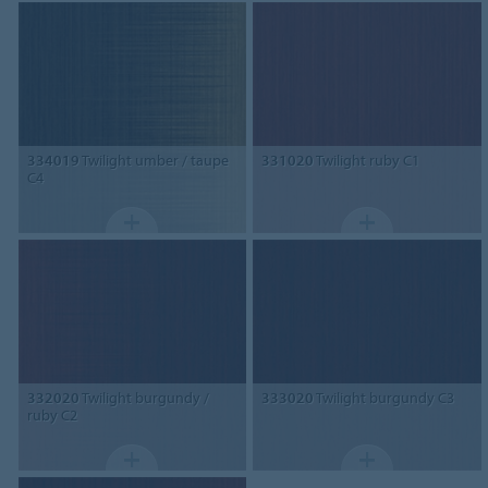
334019
Twilight umber / taupe
331020
Twilight ruby C1
C4
332020
Twilight burgundy /
333020
Twilight burgundy C3
ruby C2