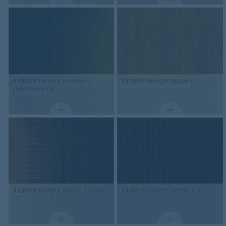
334018
Twilight emerald /
331019
Twilight taupe C1
chartreuse C4
332019
Twilight umber / taupe
333019
Twilight umber C3
C2