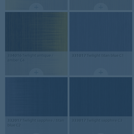
334016
Twilight antique /
331017
Twilight titan blue C1
amber C4
332017
Twilight sapphire / titan
333017
Twilight sapphire C3
blue C2