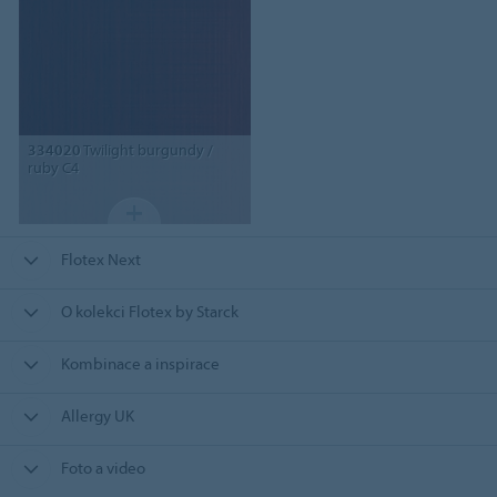
334020
Twilight burgundy /
ruby C4
Flotex Next
O kolekci Flotex by Starck
Kombinace a inspirace
Allergy UK
Foto a video