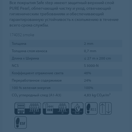
Все покрытия Safe step имеют защитный верхний слой
PURE Pearl, облегчающий чистку и уход, отвечающий
гигиеническим требованиям и обеспечивающий
гарантированную устойчивость к скольжению в течение
всего срока службы.
174032
smoke
Толщина
2 mm
Толщина слоя износа
0,7 mm
Длина х Ширина
≤ 27 m x 200 cm
NCS
S 3000-N
Коэффициент отражение света
46%
Переработанное содержимое
24%
100 % зеленая энергия
100%
CO₂ углеродный след (A1-A3)
4,83 kg CO₂e/m²