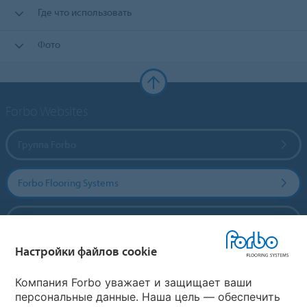
Где что использовать
Фото
Forbo Websites
Группа Forbo
Forbo Flooring Systems
Forbo Movement Systems
Настройки файлов cookie
Выберите страну
Компания Forbo уважает и защищает ваши
персональные данные. Наша цель — обеспечить