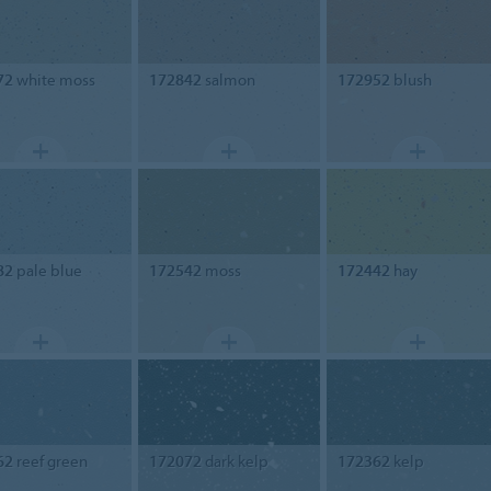
72
white moss
172842
salmon
172952
blush
82
pale blue
172542
moss
172442
hay
62
reef green
172072
dark kelp
172362
kelp