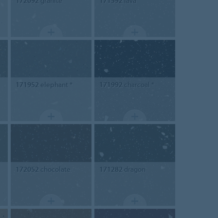
172092
granite
171592
lava
171952
elephant *
171992
charcoal *
172052
chocolate
171282
dragon