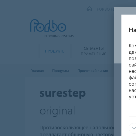
FORBO FLOORING SY
На
Ко
СЕГМЕНТЫ
ПРОДУКТЫ
ЭКОЛО
да
ПРИМЕНЕНИЯ
по
са
Главная
Продукты
Проектный винил
Step прот
не
фа
со
на
surestep
ус
original
Противоскользящее напольное покрытие
предлагает обширную цветовую палитру