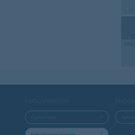
1722
Forbo Websites
Выбер
Группа Forbo
Выбери
Forbo Flooring Systems