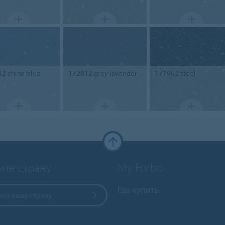
12
china blue
172812
grey lavender
171962
steel
ите страну
My Forbo
Где купить
те вашу страну