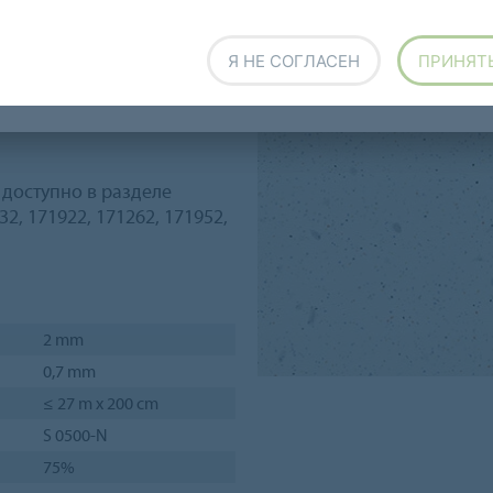
Я НЕ СОГЛАСЕН
ПРИНЯТ
апольное покрытие с
ета в различных оттенках,
и цветовыми решениями в
l доступно в разделе
2, 171922, 171262, 171952,
2 mm
0,7 mm
≤ 27 m x 200 cm
S 0500-N
75%