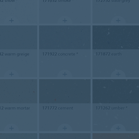
82
snow *
171032
smoke *
172752
slate grey
82
warm greige
171922
concrete *
171872
earth
12
warm mortar
171772
cement
171262
umber *