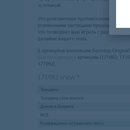
эстетикой.
Это долговечное противоскользящее н
усиленными частицами предлагает 33 цв
что позволяет вам играть с различным
дизайне вашего пола.
6 артикулов коллекции Surestep Origina
Быстрая укладка
артикулы (171082, 17103
171992).
171082
snow
*
Толщина
Толщина слоя износа
Длина х Ширина
NCS
Коэффициент отражение света