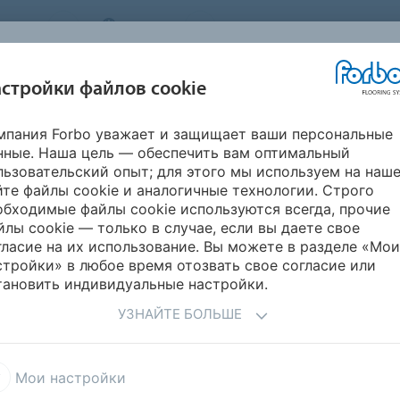
STEMS
RUSSIA
О нас
Карьера
Новости
стройки файлов cookie
мпания Forbo уважает и защищает ваши персональные
ВДОХНОВИТЕСЬ
ИНФОРМАЦИЯ
ГИЧНОСТЬ
УКЛАДК
нные. Наша цель — обеспечить вам оптимальный
НАШИМИ
ДЛЯ СКАЧИВАНИЯ
ПРОЕКТАМИ
льзовательский опыт; для этого мы используем на наш
йте файлы cookie и аналогичные технологии. Строго
ивоскользящий винил
Surestep Original
обходимые файлы cookie используются всегда, прочие
йлы cookie — только в случае, если вы даете свое
гласие на их использование. Вы можете в разделе «Мои
стройки» в любое время отозвать свое согласие или
тановить индивидуальные настройки.
УЗНАЙТЕ БОЛЬШЕ
 Surestep Original
Мои настройки
 со свежей, чистой