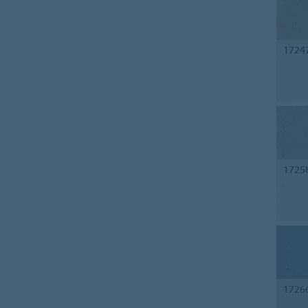
1724
1725
1726