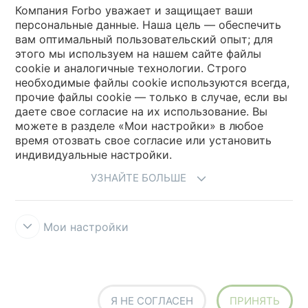
Выберите страну
Компания Forbo уважает и защищает ваши
персональные данные. Наша цель — обеспечить
вам оптимальный пользовательский опыт; для
Выберите вашу страну
этого мы используем на нашем сайте файлы
cookie и аналогичные технологии. Строго
необходимые файлы cookie используются всегда,
My Forbo
прочие файлы cookie — только в случае, если вы
даете свое согласие на их использование. Вы
Где купить
можете в разделе «Мои настройки» в любое
время отозвать свое согласие или установить
индивидуальные настройки.
УЗНАЙТЕ БОЛЬШЕ
Мои настройки
Правила и условия использования
Защита информации
Cookies
Forbo Integrity Line
Настройки файлов cookie
Я НЕ СОГЛАСЕН
ПРИНЯТЬ