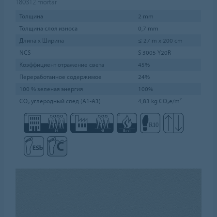
180312
mortar
Толщина
2 mm
Толщина слоя износа
0,7 mm
Длина х Ширина
≤ 27 m x 200 cm
NCS
S 3005-Y20R
Коэффициент отражение света
45%
Переработанное содержимое
24%
100 % зеленая энергия
100%
CO₂ углеродный след (A1-A3)
4,83 kg CO₂e/m²