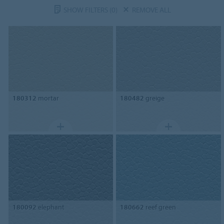
SHOW FILTERS
(0)
REMOVE ALL
180312
mortar
180482
greige
180092
elephant
180662
reef green