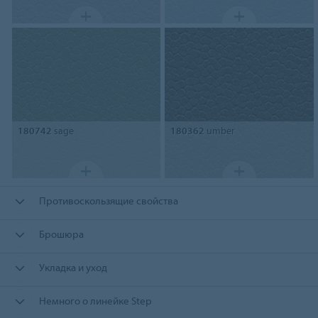
180742
sage
180362
umber
Противоскользящие свойства
Брошюра
Укладка и уход
Немного о линейке Step