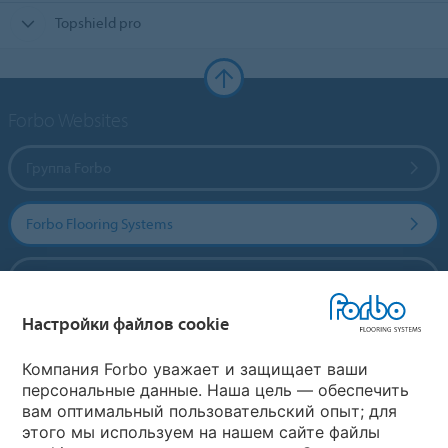
Topshield pro
Forbo Websites
Группа Forbo
Forbo Flooring Systems
Forbo Movement Systems
Настройки файлов cookie
Выберите страну
Компания Forbo уважает и защищает ваши
персональные данные. Наша цель — обеспечить
вам оптимальный пользовательский опыт; для
Выберите вашу страну
этого мы используем на нашем сайте файлы