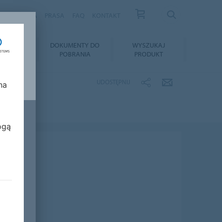
S
KARIERA
PRASA
FAQ
KONTAKT
TAŻ I
DOKUMENTY DO
WYSZUKAJ
GNACJA
POBRANIA
PRODUKT
UDOSTĘPNIJ
na
ogą