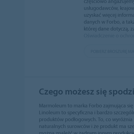
częściowo angażujem
usługodawców, krajow
uzyskać więcej inform
danych w Forbo, a tak
której dane dotyczą, z
Oświadczenie o ochr
POBIERZ BROSZURĘ 
Czego możesz się spodzi
Marmoleum to marka Forbo zajmująca się
Linoleum to specyficzna i bardzo szczegól
produktów podłogowych. To, co wyróżnia li
naturalnych surowców i że produkt ma szer
można znaleźć w żadnym innym produkcie