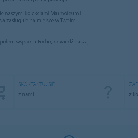
bie naszymi kolekcjami Marmoleum i
wa zasługuje na miejsce w Twoim
espołem wsparcia Forbo, odwiedź naszą
SKONTAKTUJ SIĘ
ZAP
z nami
z k