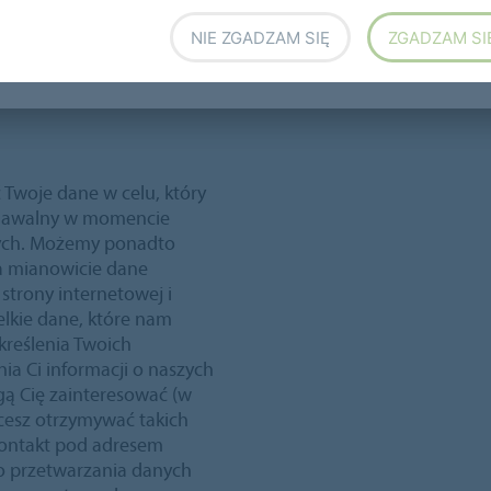
NIE ZGADZAM SIĘ
ZGADZAM SI
Twoje dane w celu, który
oznawalny w momencie
ych. Możemy ponadto
a mianowicie dane
strony internetowej i
lkie dane, które nam
kreślenia Twoich
nia Ci informacji o naszych
ą Cię zainteresować (w
cesz otrzymywać takich
kontakt pod adresem
o przetwarzania danych