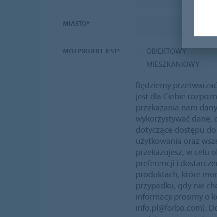
MIASTO*
OBIEKTOWY
MÓJ PROJEKT JEST*
MIESZKANIOWY
Będziemy przetwarzać 
jest dla Ciebie rozp
przekazania nam dan
wykorzystywać dane, 
dotyczące dostępu do 
użytkowania oraz wsze
przekazujesz, w celu o
preferencji i dostarcze
produktach, które mog
przypadku, gdy nie ch
informacji prosimy o 
info.pl@forbo.com). D