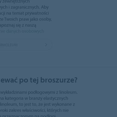
y zewnętrznych
ych i zagranicznych. Aby
acji na temat prywatności
że Twoich praw jako osoby,
apoznaj się z naszą
onie danych osobowych
MARMOLEUM
ewać po tej broszurze?
 wykładzinami podłogowymi z linoleum.
na kategoria w branży elastycznych
noleum, to jest to, że jest wykonane z
oki zakres właściwości, których nie
 przeznaczonym na podłogi.