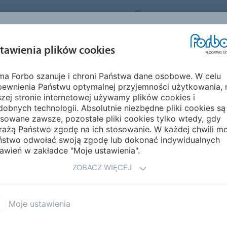
FORBO FLOORING SYSTEMS
POLAND
O NA
INSPIRACJE I
EKOLOGIA I
MON
tawienia plików cookies
EGMENTY
REALIZACJE
ŚRODOWISKO
PIELĘ
rma Forbo szanuje i chroni Państwa dane osobowe. W celu
m - Krok we współczesną naturę
Pobierz broszurę Marmoleum
pewnienia Państwu optymalnej przyjemności użytkowania, 
RA MARMOLEUM
zej stronie internetowej używamy plików cookies i
obnych technologii. Absolutnie niezbędne pliki cookies są
sowane zawsze, pozostałe pliki cookies tylko wtedy, gdy
rażą Państwo zgodę na ich stosowanie. W każdej chwili m
ństwo odwołać swoją zgodę lub dokonać indywidualnych
awień w zakładce "Moje ustawienia".
ZOBACZ WIĘCEJ
Moje ustawienia