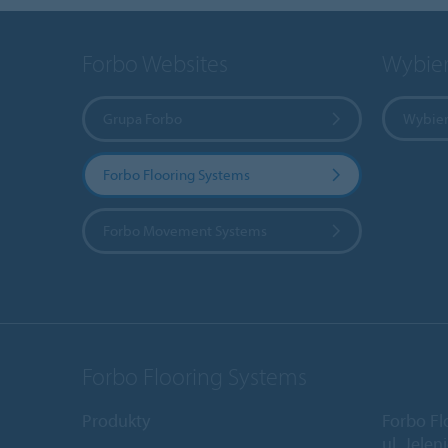
Forbo Websites
Wybier
Grupa Forbo
Wybier
Forbo Flooring Systems
Forbo Movement Systems
Forbo Flooring Systems
Produkty
Forbo Fl
ul. Jele