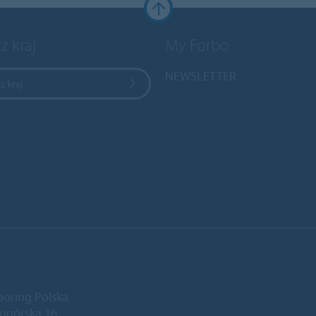
z kraj
My Forbo
NEWSLETTER
z kraj
ooring Polska
niogórska 16