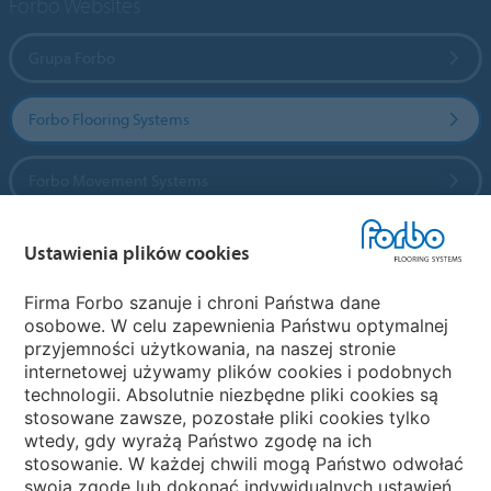
Forbo Websites
Grupa Forbo
Forbo Flooring Systems
Forbo Movement Systems
Ustawienia plików cookies
Wybierz kraj
Firma Forbo szanuje i chroni Państwa dane
osobowe. W celu zapewnienia Państwu optymalnej
Wybierz kraj
przyjemności użytkowania, na naszej stronie
internetowej używamy plików cookies i podobnych
technologii. Absolutnie niezbędne pliki cookies są
My Forbo
stosowane zawsze, pozostałe pliki cookies tylko
wtedy, gdy wyrażą Państwo zgodę na ich
NEWSLETTER
stosowanie. W każdej chwili mogą Państwo odwołać
swoją zgodę lub dokonać indywidualnych ustawień