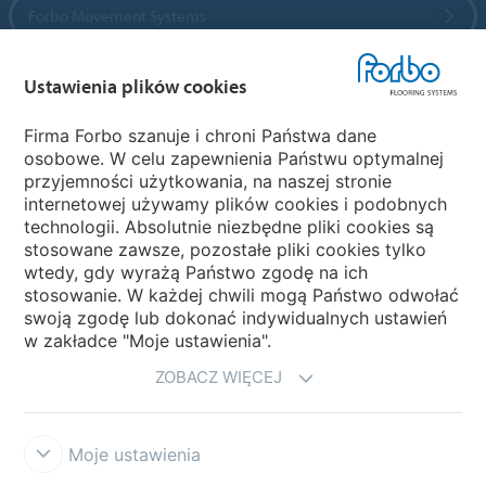
Forbo Movement Systems
Ustawienia plików cookies
Wybierz kraj
Firma Forbo szanuje i chroni Państwa dane
osobowe. W celu zapewnienia Państwu optymalnej
Wybierz kraj
przyjemności użytkowania, na naszej stronie
internetowej używamy plików cookies i podobnych
technologii. Absolutnie niezbędne pliki cookies są
My Forbo
stosowane zawsze, pozostałe pliki cookies tylko
wtedy, gdy wyrażą Państwo zgodę na ich
NEWSLETTER
stosowanie. W każdej chwili mogą Państwo odwołać
swoją zgodę lub dokonać indywidualnych ustawień
w zakładce "Moje ustawienia".
ZOBACZ WIĘCEJ
Moje ustawienia