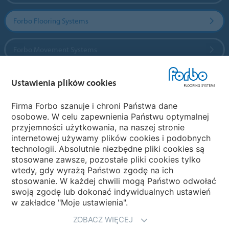
Forbo Flooring Systems
Forbo Movement Systems
Ustawienia plików cookies
Wybierz kraj
Firma Forbo szanuje i chroni Państwa dane
osobowe. W celu zapewnienia Państwu optymalnej
Wybierz kraj
przyjemności użytkowania, na naszej stronie
internetowej używamy plików cookies i podobnych
technologii. Absolutnie niezbędne pliki cookies są
My Forbo
stosowane zawsze, pozostałe pliki cookies tylko
wtedy, gdy wyrażą Państwo zgodę na ich
NEWSLETTER
stosowanie. W każdej chwili mogą Państwo odwołać
swoją zgodę lub dokonać indywidualnych ustawień
w zakładce "Moje ustawienia".
ZOBACZ WIĘCEJ