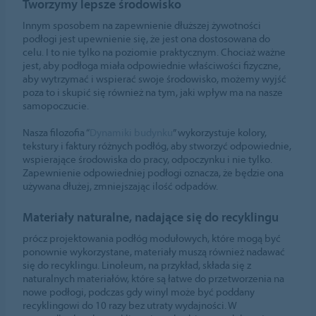
Tworzymy lepsze środowisko
Innym sposobem na zapewnienie dłuższej żywotności
podłogi jest upewnienie się, że jest ona dostosowana do
celu. I to nie tylko na poziomie praktycznym. Chociaż ważne
jest, aby podłoga miała odpowiednie właściwości fizyczne,
aby wytrzymać i wspierać swoje środowisko, możemy wyjść
poza to i skupić się również na tym, jaki wpływ ma na nasze
samopoczucie.
Nasza filozofia “
Dynamiki budynku
” wykorzystuje kolory,
tekstury i faktury różnych podłóg, aby stworzyć odpowiednie,
wspierające środowiska do pracy, odpoczynku i nie tylko.
Zapewnienie odpowiedniej podłogi oznacza, że będzie ona
używana dłużej, zmniejszając ilość odpadów.
Materiały naturalne, nadające się do recyklingu
prócz projektowania podłóg modułowych, które mogą być
ponownie wykorzystane, materiały muszą również nadawać
się do recyklingu. Linoleum, na przykład, składa się z
naturalnych materiałów, które są łatwe do przetworzenia na
nowe podłogi, podczas gdy winyl może być poddany
recyklingowi do 10 razy bez utraty wydajności. W