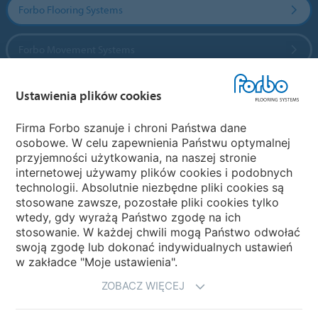
Forbo Flooring Systems
Forbo Movement Systems
Ustawienia plików cookies
Wybierz kraj
Firma Forbo szanuje i chroni Państwa dane
osobowe. W celu zapewnienia Państwu optymalnej
Wybierz kraj
przyjemności użytkowania, na naszej stronie
internetowej używamy plików cookies i podobnych
technologii. Absolutnie niezbędne pliki cookies są
My Forbo
stosowane zawsze, pozostałe pliki cookies tylko
wtedy, gdy wyrażą Państwo zgodę na ich
NEWSLETTER
stosowanie. W każdej chwili mogą Państwo odwołać
swoją zgodę lub dokonać indywidualnych ustawień
w zakładce "Moje ustawienia".
ZOBACZ WIĘCEJ