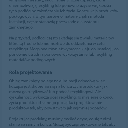
uniemożliwiają recykling lub ponowne użycie większości
tych podłóg po zakończeniu ich życia. Konstrukcja produktów
podłogowych, w tym zarówno materiały, jak i metoda
instalacji, często stanowią przeszkodę dla systemu
zamkniętego.
Na przykład, podłogi często składają się z wielu materiałów,
które są trudne lub niemożliwe do oddzielenia w celu
recyklingu. Mogą one również wymagać kleju do instalacji, co
ponownie utrudnia ponowne wykorzystanie lub recykling
materiałów podłogowych.
Rola projektowania
Obieg zamknięty polega na eliminacji odpadów, więc
kuszące jest skupienie się na końcu życia produktu - jak
można go zutylizować lub poddać recyklingowi. Ale
cyrkularność wykracza poza recykling. To myślenie o końcu
życia produktu od samego początku i projektowanie
produktów tak, aby powstawało jak najmniej odpadów.
Projektując produkty, musimy myśleć o tym, co się z nimi
stanie na samym końcu. Muszą być zaprojektowane tak, aby