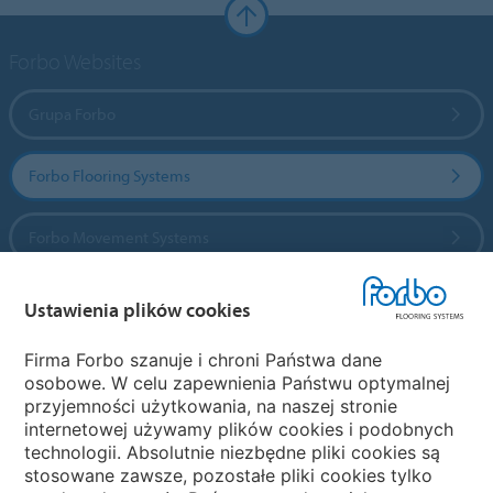
Forbo Websites
Grupa Forbo
Forbo Flooring Systems
Forbo Movement Systems
Ustawienia plików cookies
Wybierz kraj
Firma Forbo szanuje i chroni Państwa dane
osobowe. W celu zapewnienia Państwu optymalnej
Wybierz kraj
przyjemności użytkowania, na naszej stronie
internetowej używamy plików cookies i podobnych
technologii. Absolutnie niezbędne pliki cookies są
My Forbo
stosowane zawsze, pozostałe pliki cookies tylko