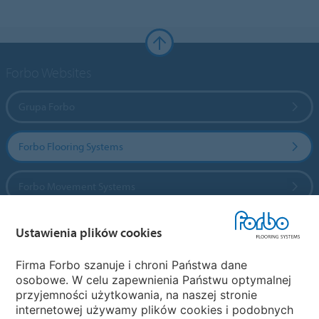
Forbo Websites
Grupa Forbo
Forbo Flooring Systems
Forbo Movement Systems
Ustawienia plików cookies
Wybierz kraj
Firma Forbo szanuje i chroni Państwa dane
osobowe. W celu zapewnienia Państwu optymalnej
Wybierz kraj
przyjemności użytkowania, na naszej stronie
internetowej używamy plików cookies i podobnych