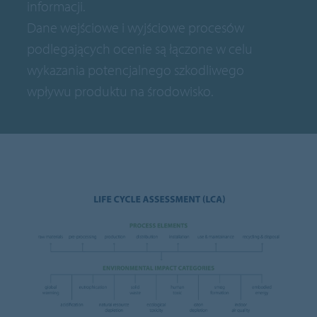
informacji.
Dane wejściowe i wyjściowe procesów
podlegających ocenie są łączone w celu
wykazania potencjalnego szkodliwego
wpływu produktu na środowisko.