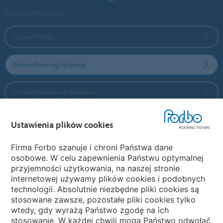
Forbo Websites
Grupa Forbo
Forbo Flooring Systems
Forbo Movement Systems
Ustawienia plików cookies
Wybierz kraj
Firma Forbo szanuje i chroni Państwa dane
osobowe. W celu zapewnienia Państwu optymalnej
Wybierz kraj
przyjemności użytkowania, na naszej stronie
internetowej używamy plików cookies i podobnych
technologii. Absolutnie niezbędne pliki cookies są
My Forbo
stosowane zawsze, pozostałe pliki cookies tylko
wtedy, gdy wyrażą Państwo zgodę na ich
NEWSLETTER
stosowanie. W każdej chwili mogą Państwo odwołać