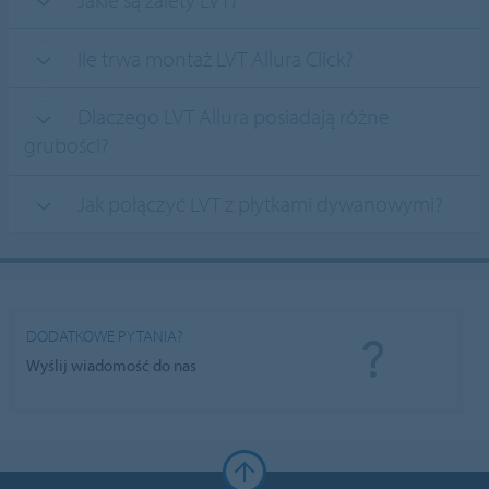
Ile trwa montaż LVT Allura Click?
Dlaczego LVT Allura posiadają różne
grubości?
Jak połączyć LVT z płytkami dywanowymi?
DODATKOWE PYTANIA?
Wyślij wiadomość do nas