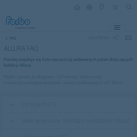
MENU
UDOSTĘPNIJ
FAQ
ALLURA FAQ
Poniżej znajduje się lista najczęściej zadawanych pytań dotyczących
kolekcji Allura.
Płytki i panele podłogowe - LVT Atesty i dokumenty
Instalacja i pielęgnacja płytek i paneli podłogowych LVT Allura
Co to jest LVT?
Jakie są sposoby montażu wykładziny Allura?
Jakie są zalety LVT?