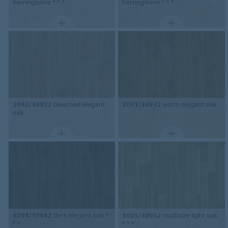
herringbone * * *
herringbone * * *
3092/30922
bleached elegant
3093/30932
warm elegant oak
oak
3094/30942
dark elegant oak *
3005/30052
multisize light oak
* *
* * *