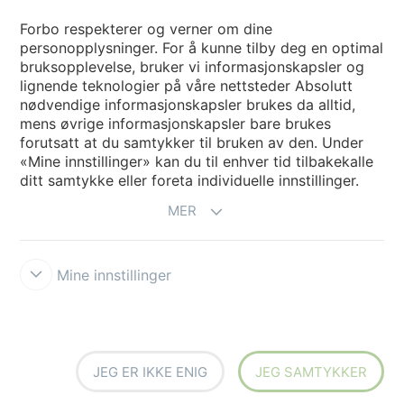
Forbo respekterer og verner om dine
personopplysninger. For å kunne tilby deg en optimal
My Forbo
bruksopplevelse, bruker vi informasjonskapsler og
lignende teknologier på våre nettsteder Absolutt
INFORMASJON COVID-19
nødvendige informasjonskapsler brukes da alltid,
Support - Ansvarsfraskrivelse
mens øvrige informasjonskapsler bare brukes
forutsatt at du samtykker til bruken av den. Under
«Mine innstillinger» kan du til enhver tid tilbakekalle
ditt samtykke eller foreta individuelle innstillinger.
MER
Mine innstillinger
Ansvarsfraskrivelse og vilkår
Personvernerklæring
Informasjonskapsler
Forbo Integrity Line
Innstillinger av
informasjonskapsler
JEG ER IKKE ENIG
JEG SAMTYKKER
creating better environments