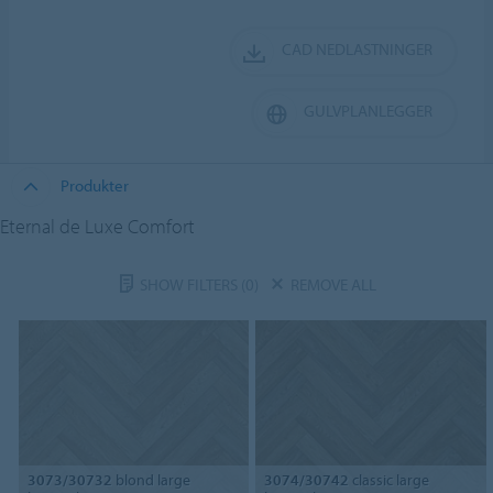
CAD NEDLASTNINGER
GULVPLANLEGGER
Produkter
Eternal de Luxe Comfort
SHOW FILTERS
(0)
REMOVE ALL
3073/30732
blond large
3074/30742
classic large