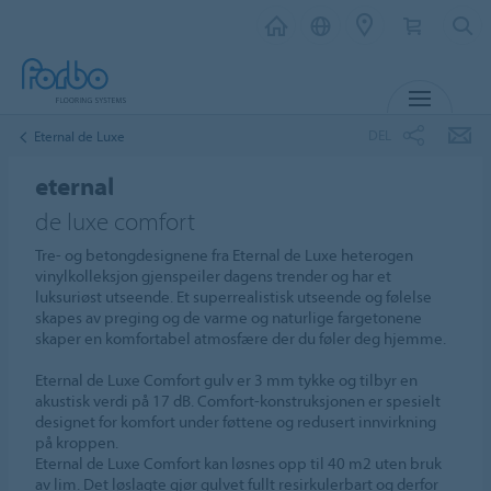
MENY
DEL
Eternal de Luxe
eternal
de luxe comfort
Tre- og betongdesignene fra Eternal de Luxe heterogen
vinylkolleksjon gjenspeiler dagens trender og har et
luksuriøst utseende. Et superrealistisk utseende og følelse
skapes av preging og de varme og naturlige fargetonene
skaper en komfortabel atmosfære der du føler deg hjemme.
Eternal de Luxe Comfort gulv er 3 mm tykke og tilbyr en
akustisk verdi på 17 dB. Comfort-konstruksjonen er spesielt
designet for komfort under føttene og redusert innvirkning
på kroppen.
Eternal de Luxe Comfort kan løsnes opp til 40 m2 uten bruk
av lim. Det løslagte gjør gulvet fullt resirkulerbart og derfor