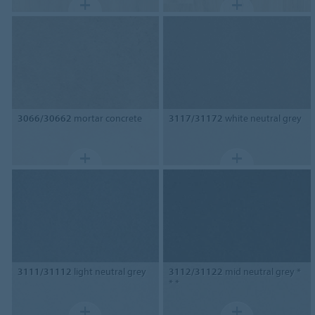
3066/30662
mortar concrete
3117/31172
white neutral grey
3111/31112
light neutral grey
3112/31122
mid neutral grey *
* *