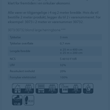
klart for fremtiden i en sirkulær økonomi.
Alle varer er tilgjengelige i 4 og 2 meter bredde. Hvis du vil
bestille 2 meter produkt, legger du til 2 i varenummeret. For
eksempel: 3073 i 2 meter er varenummer 30732.
3073/30732
blond large herringbone
***
Tykkelse
3 mm
Tykkelse overflate
0,7 mm
± 25 m x 400 cm
Lengde/bredde
± 25 m x 200 cm
NCS
S 4010-Y10R
LRV
32%
Resirkulert innhold
20%
Fornybar elektrisitet
100%