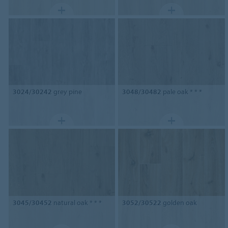
3024/30242
grey pine
3048/30482
pale oak * * *
3045/30452
natural oak * * *
3052/30522
golden oak