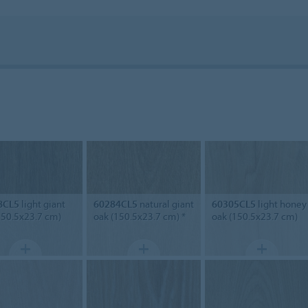
8CL5
light giant
60284CL5
natural giant
60305CL5
light honey
150.5x23.7 cm)
oak (150.5x23.7 cm) *
oak (150.5x23.7 cm)