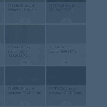
r
63535CL5
natural
63655CL5
dark twine
timber (121.2x18.7
(150.5x23.7 cm) *
cm)
60356CL5
grey
63632CL5
light
autumn oak
cement (60x31.7 cm)
(121.2x18.7 cm)
62522CL5
natural
62418CL5
charcoal
concrete (60x31.7 cm)
concrete (60x31.7 cm)