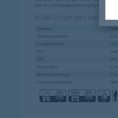
klart for sirkulærøkonomi og for en rekke u
60288CL5
light giant oak (150.5x
Tykkelse
5 m
Tykkelse overflate
0,55
Lengde/bredde
150,
NCS
S 40
LRV
27%
M2 per eske
2,14
Resirkulert innhold
51%
Fornybar elektrisitet
100