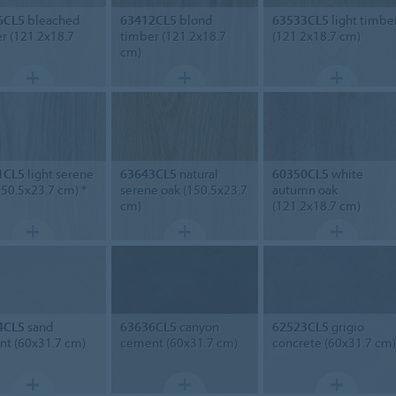
6CL5
bleached
63412CL5
blond
63533CL5
light timbe
r (121.2x18.7
timber (121.2x18.7
(121.2x18.7 cm)
cm)
1CL5
light serene
63643CL5
natural
60350CL5
white
150.5x23.7 cm) *
serene oak (150.5x23.7
autumn oak
cm)
(121.2x18.7 cm)
4CL5
sand
63636CL5
canyon
62523CL5
grigio
t (60x31.7 cm)
cement (60x31.7 cm)
concrete (60x31.7 cm)