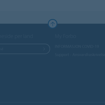
side per land
My Forbo
INFORMASJON COVID-19
and
Support - Ansvarsfraskrivels