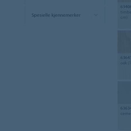
6340
timbe
Spesielle kjennemerker
cm)
6364
oak (
6363
cemen