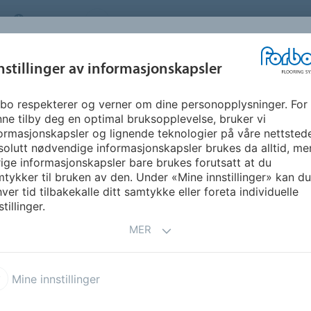
NORWAY
OM OSS
KARRIERE
FAQ
NYHETSBREV
INSPIRASJON &
nstillinger av informasjonskapsler
SEGMENTER
BÆREKRAFT
FLOORVI
REFERANSER
bo respekterer og verner om dine personopplysninger. For
ing Fliser & Planker
Allura Click Pro
ne tilby deg en optimal bruksopplevelse, bruker vi
ormasjonskapsler og lignende teknologier på våre nettsted
olutt nødvendige informasjonskapsler brukes da alltid, me
ige informasjonskapsler bare brukes forutsatt at du
tykker til bruken av den. Under «Mine innstillinger» kan du 
ver tid tilbakekalle ditt samtykke eller foreta individuelle
stillinger.
MER
iver, tilbyr Allura Click Pro
 De luksuriøse vinylflisene
lim og egner seg til bruk på
Mine innstillinger
fjerne, gjenbruke eller
 et praktisk produkt som er