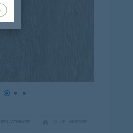
R
NEDLASTNINGER
GULVPLANLEGGER