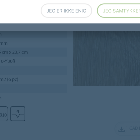
like applikasjoner.
JEG ER IKKE ENIG
JEG SAMTYKKE
23.7 cm)
m
 mm
5 cm x 23,7 cm
10-Y30R
 m2 (6 pc)
%
CAD 