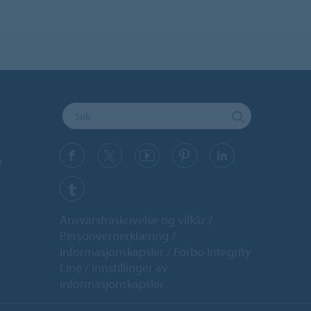
e
Ansvarsfraskrivelse og vilkår
Personvernerklæring
Informasjonskapsler
Forbo Integrity
Line
Innstillinger av
informasjonskapsler