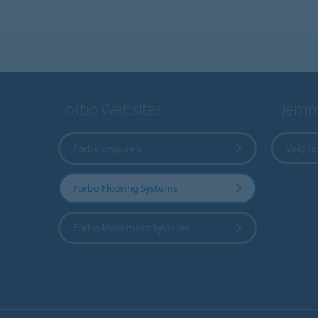
Forbo Websites
Hjemme
Forbo gruppen
Velg l
Forbo Flooring Systems
Forbo Movement Systems