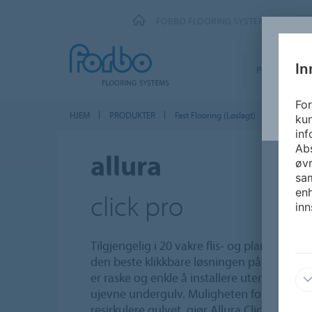
FORBO FLOORING SYSTEMS
In
PRODUKTER
For
HJEM
PRODUKTER
Fast Flooring (Løslagt)
Fast Floor
kun
inf
Abs
allura
øvr
sam
enh
click pro
inn
Tilgjengelig i 20 vakre flis- og plankalternat
den beste klikkbare løsningen på markedet.
er raske og enkle å installere uten bruk av 
ujevne undergulv. Muligheten for å enkelt 
resirkulere gulvet, gjør Allura Click Pro til