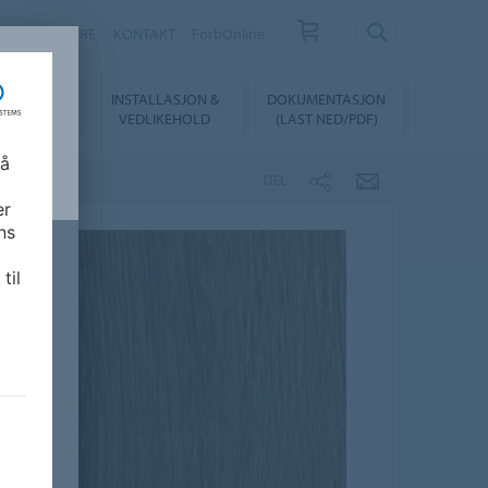
FORHANDLERE
KONTAKT
ForbOnline
INSTALLASJON &
DOKUMENTASJON
SUALIZER
VEDLIKEHOLD
(LAST NED/PDF)
 å
DEL
er
ns
til