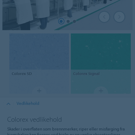
Colorex
SD
Colorex
Signal
Vedlikehold
Colorex vedlikehold
Skader i overflaten som brennmerker, riper eller misfarging fra
kjemikalier kan fjernes ved hjelp av en vanlig eksentersliper.