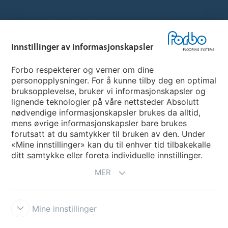
Hjemmeside per land
Innstillinger av informasjonskapsler
Velg land
Forbo respekterer og verner om dine
personopplysninger. For å kunne tilby deg en optimal
My Forbo
bruksopplevelse, bruker vi informasjonskapsler og
lignende teknologier på våre nettsteder Absolutt
INFORMASJON COVID-19
nødvendige informasjonskapsler brukes da alltid,
Support - Ansvarsfraskrivelse
mens øvrige informasjonskapsler bare brukes
forutsatt at du samtykker til bruken av den. Under
«Mine innstillinger» kan du til enhver tid tilbakekalle
ditt samtykke eller foreta individuelle innstillinger.
MER
Mine innstillinger
Ansvarsfraskrivelse og vilkår
Personvernerklæring