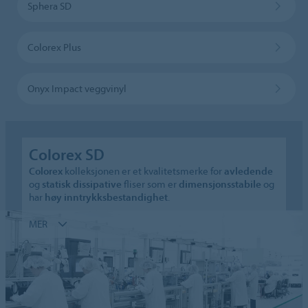
Sphera SD
Colorex Plus
Onyx Impact veggvinyl
Colorex SD
Colorex
kolleksjonen er et kvalitetsmerke for
avledende
og
statisk dissipative
fliser som er
dimensjonsstabile
og
har
høy inntrykksbestandighet
.
MER