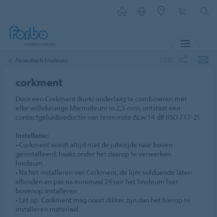
MENU
DEEL
Akoestisch linoleum
corkment
Door een Corkment (kurk) onderlaag te combineren met
elke willekeurige Marmoleum in 2,5 mm, ontstaat een
contactgeluidsreductie van tenminste ΔLw 14 dB (ISO 717-2).
Installatie:
• Corkment wordt altijd met de jutezijde naar boven
geïnstalleerd, haaks onder het daarop te verwerken
linoleum.
• Na het installeren van Corkment, de lijm voldoende laten
afbinden en pas na minimaal 24 uur het linoleum hier
bovenop installeren.
• Let op: Corkment mag nooit dikker zijn dan het hierop te
installeren materiaal.