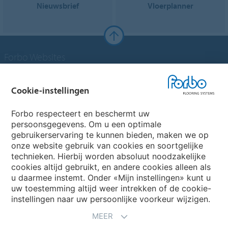
Nieuwsbrief
Vloerplanner
Forbo Websites
Forbo Groep
Cookie-instellingen
Forbo Flooring Systems
Forbo respecteert en beschermt uw
persoonsgegevens. Om u een optimale
gebruikerservaring te kunnen bieden, maken we op
Forbo Movement Systems
onze website gebruik van cookies en soortgelijke
technieken. Hierbij worden absoluut noodzakelijke
cookies altijd gebruikt, en andere cookies alleen als
u daarmee instemt. Onder «Mijn instellingen» kunt u
Kies een land
uw toestemming altijd weer intrekken of de cookie-
instellingen naar uw persoonlijke voorkeur wijzigen.
Kies uw land
MEER