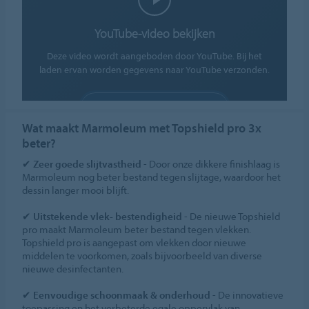
YouTube-video bekijken
Deze video wordt aangeboden door YouTube. Bij het
laden ervan worden gegevens naar YouTube verzonden.
COOKIES TOESTAAN
Wat maakt Marmoleum met Topshield pro 3x
Cookie-instellingen
beter?
✔
Zeer goede slijtvastheid
- Door onze dikkere finishlaag is
Marmoleum nog beter bestand tegen slijtage, waardoor het
dessin langer mooi blijft.
✔
Uitstekende vlek- bestendigheid
- De nieuwe Topshield
pro maakt Marmoleum beter bestand tegen vlekken.
Topshield pro is aangepast om vlekken door nieuwe
middelen te voorkomen, zoals bijvoorbeeld van diverse
nieuwe desinfectanten.
✔
Eenvoudige schoonmaak & onderhoud
- De innovatieve
toepassing en het verbeterde egale oppervlak van