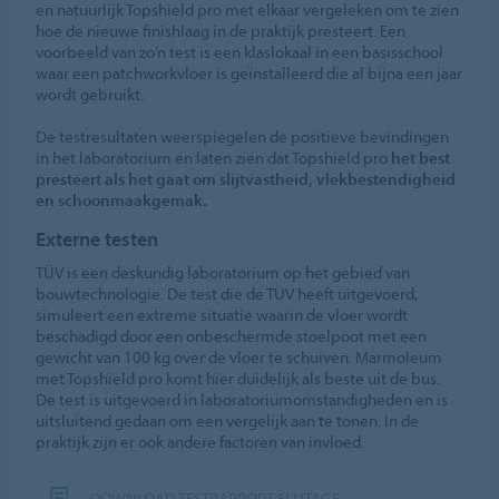
en natuurlijk Topshield pro met elkaar vergeleken om te zien
hoe de nieuwe finishlaag in de praktijk presteert. Een
voorbeeld van zo’n test is een klaslokaal in een basisschool
waar een patchworkvloer is geïnstalleerd die al bijna een jaar
wordt gebruikt.
De testresultaten weerspiegelen de positieve bevindingen
in het laboratorium en laten zien dat Topshield pro
het best
presteert als het gaat om slijtvastheid, vlekbestendigheid
en schoonmaakgemak.
Externe testen
TÜV is een deskundig laboratorium op het gebied van
bouwtechnologie. De test die de TÜV heeft uitgevoerd,
simuleert een extreme situatie waarin de vloer wordt
beschadigd door een onbeschermde stoelpoot met een
gewicht van 100 kg over de vloer te schuiven. Marmoleum
met Topshield pro komt hier duidelijk als beste uit de bus.
De test is uitgevoerd in laboratoriumomstandigheden en is
uitsluitend gedaan om een vergelijk aan te tonen. In de
praktijk zijn er ook andere factoren van invloed.
DOWNLOAD TESTRAPPORT SLIJTAGE