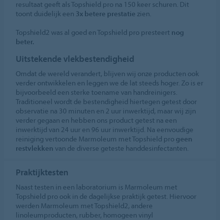
resultaat geeft als Topshield pro na 150 keer schuren. Dit
toont duidelijk een
3x betere prestatie
zien.
Topshield2 was al goed en Topshield pro presteert
nog
beter.
Uitstekende vlekbestendigheid
Omdat de wereld verandert, blijven wij onze producten ook
verder ontwikkelen en leggen we de lat steeds hoger. Zo is er
bijvoorbeeld een sterke toename van handreinigers.
Traditioneel wordt de bestendigheid hiertegen getest door
observatie na 30 minuten en 2 uur inwerktijd, maar wij zijn
verder gegaan en hebben ons product getest na een
inwerktijd van 24 uur en 96 uur inwerktijd. Na eenvoudige
reiniging vertoonde Marmoleum met Topshield pro
geen
restvlekken
van de diverse geteste handdesinfectanten.
Praktijktesten
Naast testen in een laboratorium is Marmoleum met
Topshield pro ook in de dagelijkse praktijk getest. Hiervoor
werden Marmoleum met Topshield2, andere
linoleumproducten, rubber, homogeen vinyl