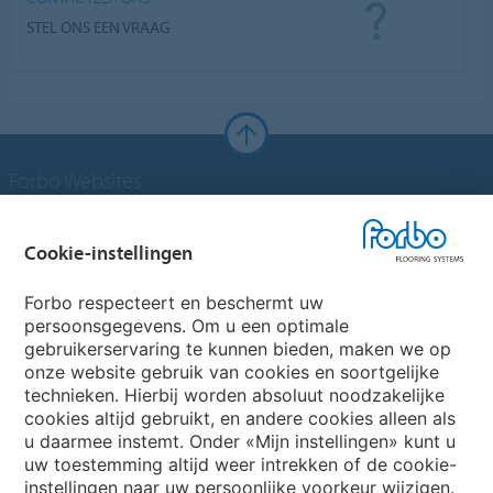
STEL ONS EEN VRAAG
Forbo Websites
Forbo Groep
Cookie-instellingen
Forbo Flooring Systems
Forbo respecteert en beschermt uw
persoonsgegevens. Om u een optimale
gebruikerservaring te kunnen bieden, maken we op
Forbo Movement Systems
onze website gebruik van cookies en soortgelijke
technieken. Hierbij worden absoluut noodzakelijke
cookies altijd gebruikt, en andere cookies alleen als
u daarmee instemt. Onder «Mijn instellingen» kunt u
Kies een land
uw toestemming altijd weer intrekken of de cookie-
instellingen naar uw persoonlijke voorkeur wijzigen.