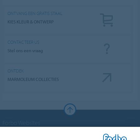
ONTVANG EEN GRATIS STAAL
KIES KLEUR & ONTWERP
CONTACTEER US
Stel ons een vraag
ONTDEK
MARMOLEUM COLLECTIES
Forbo Websites
Forbo Groep