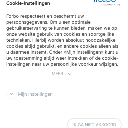
Cookie-instellingen
Forbo Flooring Systems
Forbo respecteert en beschermt uw
persoonsgegevens. Om u een optimale
gebruikerservaring te kunnen bieden, maken we op
Forbo Movement Systems
onze website gebruik van cookies en soortgelijke
technieken. Hierbij worden absoluut noodzakelijke
cookies altijd gebruikt, en andere cookies alleen als
u daarmee instemt. Onder «Mijn instellingen» kunt u
Kies een land
uw toestemming altijd weer intrekken of de cookie-
instellingen naar uw persoonlijke voorkeur wijzigen.
Kies uw land
MEER
Mijn instellingen
Disclaimer & Terms of use
Privacyverklaring
Cookies
Forbo
IK GA NIET AKKOORD