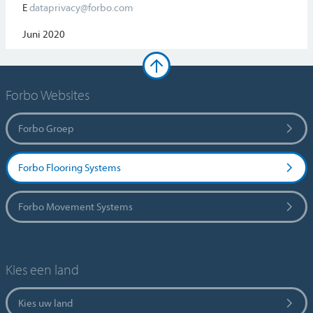
E
dataprivacy@forbo.com
Juni 2020
Forbo Websites
Forbo Groep
Forbo Flooring Systems
Forbo Movement Systems
Kies een land
Kies uw land