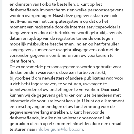
en diensten van Forbo te bestellen. U kunt op het
desbetreffende invoerscherm zien welke persoonsgegevens
worden overgedragen. Naast deze gegevens slaan we ook
het IP-adres van het computersysteem op dat op het
moment van registratie door de internet-serviceprovider is
toegewezen en door de betrokkene wordt gebruikt, evenals
datum en tijdstip van de registratie teneinde ons tegen
mogelijk misbruik te beschermen. Indien op het formulier
aangegeven, kunnen we uw gebruiksgegevens ook met de
verzonden gegevens combineren om uw voorkeuren te
identificeren.
De zo verzamelde persoonsgegevens worden gebruikt voor
de doeleinden waarvoor u deze aan Forbo verstrekt,
bijvoorbeeld om newsletters of andere publicaties waarvoor
u zich hebt ingeschreven, te versturen, uw vragen te
beantwoorden of uw bestellingen te verwerken. Daarnaast
kunnen wij de gegevens gebruiken om u te benaderen met
informatie die voor u relevant kan zijn. U kunt op elk moment
een inschrijving beëindigen of uw toestemming voor de
gegevensverwerking intrekken. U kunt hiervoor de
desbetreffende, in elke nieuwsletter opgenomen link
gebruiken of zich op elk moment afmelden door een e-mail
te sturen naar
info.belgium@forbo.com
.