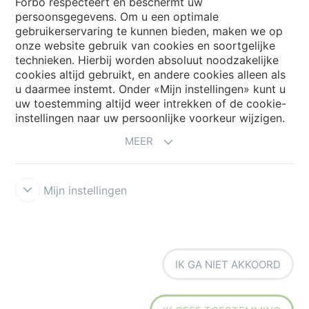
Forbo respecteert en beschermt uw
persoonsgegevens. Om u een optimale
gebruikerservaring te kunnen bieden, maken we op
Forbo Movement Systems
onze website gebruik van cookies en soortgelijke
technieken. Hierbij worden absoluut noodzakelijke
cookies altijd gebruikt, en andere cookies alleen als
u daarmee instemt. Onder «Mijn instellingen» kunt u
Kies een land
uw toestemming altijd weer intrekken of de cookie-
instellingen naar uw persoonlijke voorkeur wijzigen.
Kies uw land
MEER
Mijn instellingen
Disclaimer & Terms of use
Privacyverklaring
Cookies
Forbo
IK GA NIET AKKOORD
Integrity Line
Cookie-instellingen