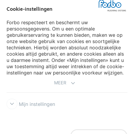
Forbo Groep
Cookie-instellingen
Forbo Flooring Systems
Forbo respecteert en beschermt uw
persoonsgegevens. Om u een optimale
gebruikerservaring te kunnen bieden, maken we op
Forbo Movement Systems
onze website gebruik van cookies en soortgelijke
technieken. Hierbij worden absoluut noodzakelijke
cookies altijd gebruikt, en andere cookies alleen als
u daarmee instemt. Onder «Mijn instellingen» kunt u
Kies een land
uw toestemming altijd weer intrekken of de cookie-
instellingen naar uw persoonlijke voorkeur wijzigen.
Kies uw land
MEER
Mijn instellingen