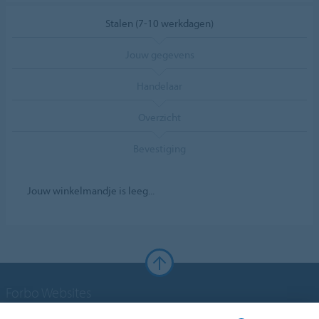
Stalen (7-10 werkdagen)
Jouw gegevens
Handelaar
Overzicht
Bevestiging
Jouw winkelmandje is leeg...
Forbo Websites