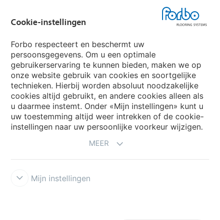
Forbo Groep
Cookie-instellingen
Forbo Flooring Systems
Forbo respecteert en beschermt uw
persoonsgegevens. Om u een optimale
gebruikerservaring te kunnen bieden, maken we op
Forbo Movement Systems
onze website gebruik van cookies en soortgelijke
technieken. Hierbij worden absoluut noodzakelijke
cookies altijd gebruikt, en andere cookies alleen als
u daarmee instemt. Onder «Mijn instellingen» kunt u
Kies een land
uw toestemming altijd weer intrekken of de cookie-
instellingen naar uw persoonlijke voorkeur wijzigen.
Kies uw land
MEER
Mijn instellingen