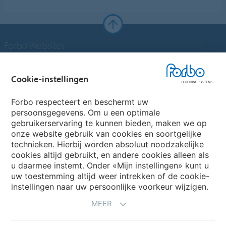
Forbo Websites
Forbo Groep
Cookie-instellingen
Forbo Flooring Systems
Forbo respecteert en beschermt uw
persoonsgegevens. Om u een optimale
gebruikerservaring te kunnen bieden, maken we op
Forbo Movement Systems
onze website gebruik van cookies en soortgelijke
technieken. Hierbij worden absoluut noodzakelijke
cookies altijd gebruikt, en andere cookies alleen als
u daarmee instemt. Onder «Mijn instellingen» kunt u
Kies een land
uw toestemming altijd weer intrekken of de cookie-
instellingen naar uw persoonlijke voorkeur wijzigen.
Kies uw land
MEER