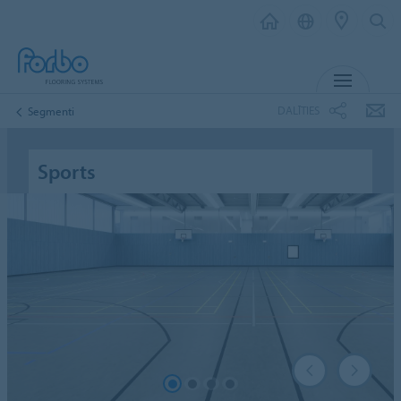
IZVĒL
DALĪTIES
Segmenti
Sports