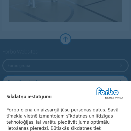
Forbo Websites
Forbo grupa
Forbo Flooring Systems
Sīkdatņu iestatījumi
Forbo Movement Systems
Forbo ciena un aizsargā jūsu personas datus. Savā
tīmekļa vietnē izmantojam sīkdatnes un līdzīgas
tehnoloģijas, lai varētu piedāvāt jums optimālu
Valstu mājas lapas
lietošanas pieredzi. Būtiskās sīkdatnes tiek