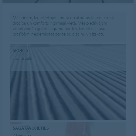
Mēs zinām, ka, iekārtojot sporta un atpūtas telpas, klientu
drošība un komforts ir pirmajā vietā. Mēs piedāvājam
visaptverošu grīdas segumu portfeli, kas atbilst jūsu
prasībām, nepiemirstot par telpu dizainu un izskatu.
SPORTS
sporta zālē
SAGATAVOJIETIES
Ģērbtuves