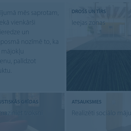
dījumā mēs saprotam,
DROŠS UN TĪRS
nekā vienkārši
Ieejas zonas
ieredze un
umposmā nozīmē to, ka
u mājokļu
nu, palīdzot
uktu.
USTISKĀS GRĪDAS
ATSAUKSMES
maziniet troksni
Realizēti sociālo māju