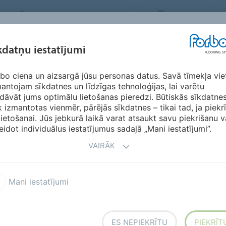
FORBO FLOORING SYSTEMS
LATVIA
IEDVESMA &
kdatņu iestatījumi
RIĀLI
SEGMENTI
ILGTSPĒJĪBA
LEJ
ATSAUKSMES
bo ciena un aizsargā jūsu personas datus. Savā tīmekļa vie
antojam sīkdatnes un līdzīgas tehnoloģijas, lai varētu
dāvāt jums optimālu lietošanas pieredzi. Būtiskās sīkdatne
k izmantotas vienmēr, pārējās sīkdatnes – tikai tad, ja piekr
lietošanai. Jūs jebkurā laikā varat atsaukt savu piekrišanu v
eidot individuālus iestatījumus sadaļā „Mani iestatījumi”.
VAIRĀK
Mani iestatījumi
ES NEPIEKRĪTU
PIEKRĪT