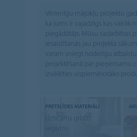
Vērienīgu mājokļu projektu ga
ka jums ir vajadzīgs kas vairāk 
piegādātājs. Mūsu sadarbības p
iesaistīšanās jau projekta sāk
varam sniegt noderīgu atbalst
projektēšanā par pieņemamu ce
izvēlēties vispiemērotāko prod
PRETSLĪDES MATERIĀLI
AK
Uzticams grīdas
Sa
segums