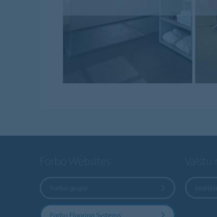
Forbo Websites
Valstu
Forbo grupa
Izvēlēt
Forbo Flooring Systems