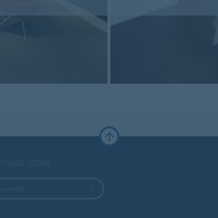
 mājas lapas
ies valsti