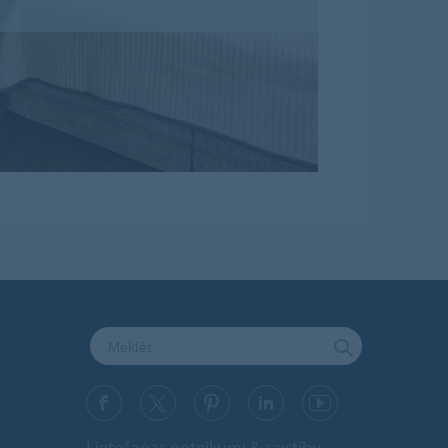
Lietošanas noteikumi & saistību