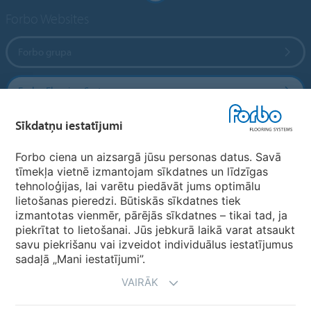
Forbo Websites
Forbo grupa
Forbo Flooring Systems
Sīkdatņu iestatījumi
Forbo Movement Systems
Forbo ciena un aizsargā jūsu personas datus. Savā
tīmekļa vietnē izmantojam sīkdatnes un līdzīgas
tehnoloģijas, lai varētu piedāvāt jums optimālu
Valstu mājas lapas
lietošanas pieredzi. Būtiskās sīkdatnes tiek
izmantotas vienmēr, pārējās sīkdatnes – tikai tad, ja
Izvēlēties valsti
piekrītat to lietošanai. Jūs jebkurā laikā varat atsaukt
savu piekrišanu vai izveidot individuālus iestatījumus
sadaļā „Mani iestatījumi”.
VAIRĀK