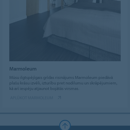
Marmoleum
Mūsu ilgtspējīgais grīdas risinājums Marmoleum piedāvā
plašu krāsu izvēli, izturību pret nodilumu un skrāpējumiem,
kā arī iespēju atjaunot bojātās virsmas.
APLŪKOT MARMOLEUM