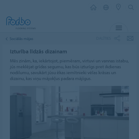
IZVĒL
DALĪTIES
Sociālās mājas
Izturība līdzās dizainam
Mēs zinām, ka, iekārtojot, piemēram, virtuvi un vannas istabu,
jūs meklējat grīdas segumu, kas būs izturīgs pret ikdienas
nodilumu, savukārt jūsu ēkas iemītnieki vēlas krāsas un
dizainu, kas viņu mājokļus padara mājīgus.