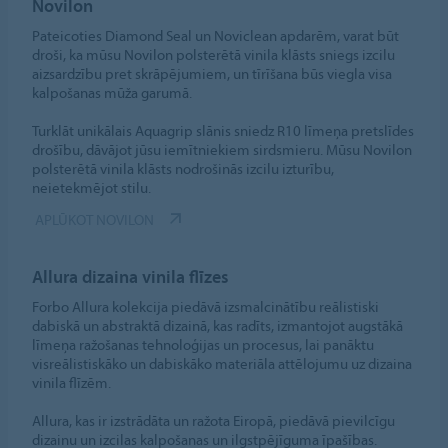
Novilon
Pateicoties Diamond Seal un Noviclean apdarēm, varat būt
droši, ka mūsu Novilon polsterētā vinila klāsts sniegs izcilu
aizsardzību pret skrāpējumiem, un tīrīšana būs viegla visa
kalpošanas mūža garumā.
Turklāt unikālais Aquagrip slānis sniedz R10 līmeņa pretslīdes
drošību, dāvājot jūsu iemītniekiem sirdsmieru. Mūsu Novilon
polsterētā vinila klāsts nodrošinās izcilu izturību,
neietekmējot stilu.
APLŪKOT NOVILON
Allura dizaina vinila flīzes
Forbo Allura kolekcija piedāvā izsmalcinātību reālistiski
dabiskā un abstraktā dizainā, kas radīts, izmantojot augstākā
līmeņa ražošanas tehnoloģijas un procesus, lai panāktu
visreālistiskāko un dabiskāko materiāla attēlojumu uz dizaina
vinila flīzēm.
Allura, kas ir izstrādāta un ražota Eiropā, piedāvā pievilcīgu
dizainu un izcilas kalpošanas un ilgstpējīguma īpašības.