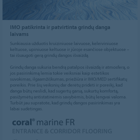
IMO patikrinta ir patvirtinta grindų danga
laivams
Sunkiausia užduotis kruiziniuose laivuose, keleiviniuose
keltuose, upiniuose keltuose ir jūroje esančiose objektuose –
tai išsaugoti gerą grindų dangos išvaizdą.
Grindų danga sukuria bendrą patalpos išvaizdą ir atmosferą, o
jos pasirinkimą lemia tokie veiksniai kaip estetikos
suvokimas, ilgaamžiškumas, priežiūra ir IMO/MED sertifikatų
poreikis. Prie šių veiksnių dar derėtų pridėti ir poreikį, kad
danga būtų neslidi, kad sugertų garsą, sukurtų komfortą,
pasižymėtų antistatinėmis savybėmis, būtų lengvai valoma.
Turbūt jau supratote, kad grindų dangos pasirinkimas yra
labai sudėtingas.