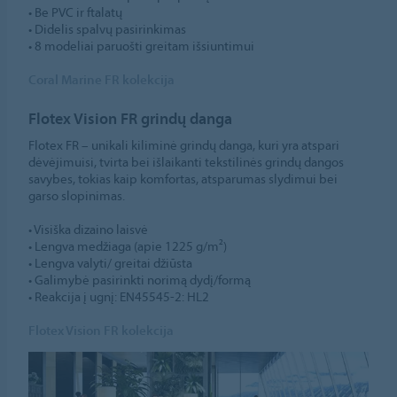
• Be PVC ir ftalatų
• Didelis spalvų pasirinkimas
• 8 modeliai paruošti greitam išsiuntimui
Coral Marine FR kolekcija
Flotex Vision FR grindų danga
Flotex FR – unikali kiliminė grindų danga, kuri yra atspari
dėvėjimuisi, tvirta bei išlaikanti tekstilinės grindų dangos
savybes, tokias kaip komfortas, atsparumas slydimui bei
garso slopinimas.
• Visiška dizaino laisvė
• Lengva medžiaga (apie 1225 g/m²)
• Lengva valyti/ greitai džiūsta
• Galimybė pasirinkti norimą dydį/formą
• Reakcija į ugnį: EN45545-2: HL2
Flotex Vision FR kolekcija