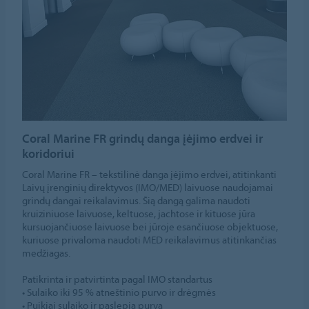
Coral Marine FR grindų danga įėjimo erdvei ir
koridoriui
Coral Marine FR – tekstilinė danga įėjimo erdvei, atitinkanti
Laivų įrenginių direktyvos (IMO/MED) laivuose naudojamai
grindų dangai reikalavimus. Šią dangą galima naudoti
kruiziniuose laivuose, keltuose, jachtose ir kituose jūra
kursuojančiuose laivuose bei jūroje esančiuose objektuose,
kuriuose privaloma naudoti MED reikalavimus atitinkančias
medžiagas.
Patikrinta ir patvirtinta pagal IMO standartus
• Sulaiko iki 95 % atneštinio purvo ir drėgmės
• Puikiai sulaiko ir paslepia purvą