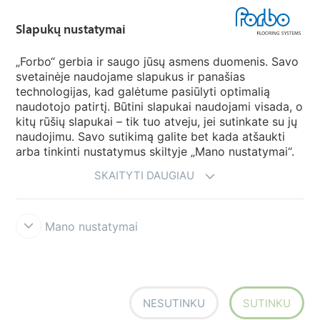
Forbo Movement Systems
Slapukų nustatymai
„Forbo“ gerbia ir saugo jūsų asmens duomenis. Savo
svetainėje naudojame slapukus ir panašias
Pasirinkti šalį
technologijas, kad galėtume pasiūlyti optimalią
naudotojo patirtį. Būtini slapukai naudojami visada, o
Pasirinkite savo šalį
kitų rūšių slapukai – tik tuo atveju, jei sutinkate su jų
naudojimu. Savo sutikimą galite bet kada atšaukti
arba tinkinti nustatymus skiltyje „Mano nustatymai“.
SKAITYTI DAUGIAU
Mano nustatymai
Atsisakymas & Naudojimosi taisyklės
Duomenų privatumo
deklaracija
Slapukai
Forbo sąžiningumo linija
Slapukų nustatymai
NESUTINKU
SUTINKU
creating better environments