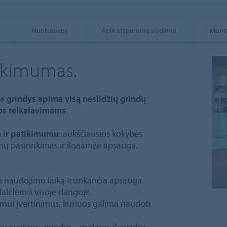
Nuotraukos
Apie atsparumą slydimui
Monta
tikimumas.
s grindys apima visą neslidžių grindų
os reikalavimams.
 ir patikimumu
: aukščiausios kokybės
ainų pasirinkimas ir ilgaamžė apsauga.
iso naudojimo laiką trunkančia apsauga
alelėmis visoje dangoje.
imui įvertinimus, kuriuos galima naudoti
 įvairovė, grindys – maloios išvaizdos,