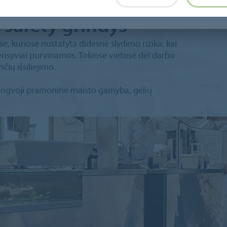
 safety grindys
, kuriose nustatyta didesnė slydimo rizika, kai
ntensyviai purvinamos. Tokiose vietose dėl darbo
čių išsiliejimo.
 lengvoji pramoninė maisto gamyba, gėlių