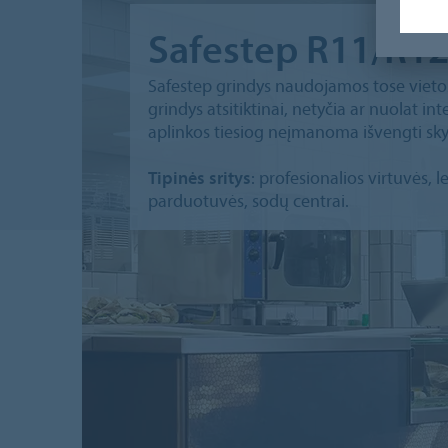
Safestep R11/R12
Safestep grindys naudojamos tose vietose
grindys atsitiktinai, netyčia ar nuolat i
aplinkos tiesiog neįmanoma išvengti skys
Tipinės sritys
: profesionalios virtuvės,
parduotuvės, sodų centrai.