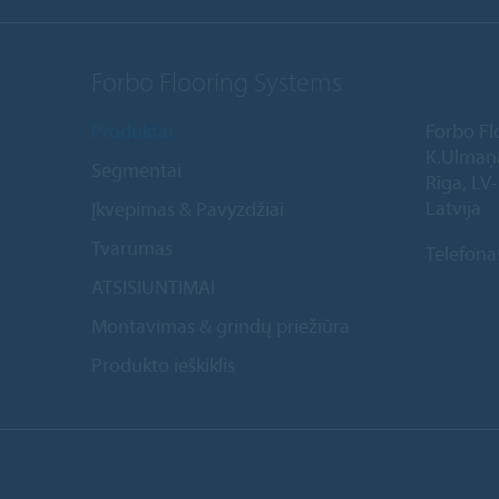
Forbo Flooring Systems
Produktai
Forbo Fl
K.Ulmaņ
Segmentai
Rīga, LV
Latvija
Įkvėpimas & Pavyzdžiai
Tvarumas
Telefona
ATSISIUNTIMAI
Montavimas & grindų priežiūra
Produkto ieškiklis