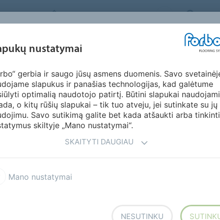
FORBO FLOORING SYSTEMS
LITHU
ĮKVĖPIMAS &
apukų nustatymai
KTAI
SEGMENTAI
TVARUMAS
ATSI
PAVYZDŽIAI
rbo“ gerbia ir saugo jūsų asmens duomenis. Savo svetainėj
R12 safety grindys
dojame slapukus ir panašias technologijas, kad galėtume
DYS
iūlyti optimalią naudotojo patirtį. Būtini slapukai naudojami
ada, o kitų rūšių slapukai – tik tuo atveju, jei sutinkate su jų
dojimu. Savo sutikimą galite bet kada atšaukti arba tinkinti
tatymus skiltyje „Mano nustatymai“.
SKAITYTI DAUGIAU
Safestep R11/R12 safety grindys
Drėgnų patalpų safety grindys
Mano nustatymai
NESUTINKU
SUTINK