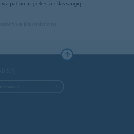
o yra patikimas prekės ženklas saugių
ausiai tinka jūsų reikmėms
ti šalį
kite savo šalį