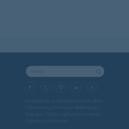
Atsisakymas & Naudojimosi taisyklės
Duomenų privatumo deklaracija
Slapukai
Forbo sąžiningumo linija
Slapukų nustatymai