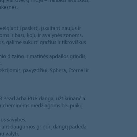
nkesnės.
elgiant į paskirtį, įskaitant naujus ir
oms ir basų kojų ir avalynės zonoms.
galime sukurti gražius ir tikroviškus
nio dizaino ir matinės apdailos grindis,
.
lekcijomis, pavyzdžiui, Sphera, Eternal ir
R Pearl arba PUR danga, užtikrinančia
 ir cheminėms medžiagoms bei puikų
ros savybes.
tals ant daugumos grindų dangų padeda
u valyti.