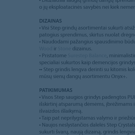
o jų eksploatacinės savybės nei kiek neme
DIZAINAS
• Visi Step grindų asortimentai sukurti atsižv
patogius sprendimus, skirtus nuolat drėgn
• Naudodami pažangius spausdinimo būdus, 
Wood
ir
Stone
dizainus.
• Pristatome
Surestep Balance
, minimalisti
specialiai sukurtos kaip demencijos grindys
•• Step grindis lengva derinti su kitomis ko
mūsų sienų dangų asortimentu Onyx+.
PATIKIMUMAS
• Visos Step saugios grindys padengtos PU
išskirtinį atsparumą dėmėms, įbrėžimams
išvaizdos išlaikymą.
• Taip pat neprilygstamas valymo ir priežiū
• Naujos neslystančios dalelės Step Crys
sukurti švarų, naują dizainą, grindis lengvia