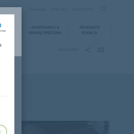
ANIA
Tvarumas
APIE MUS
KONTAKTAI
MONTAVIMAS &
PRODUKTO
SIUNTIMAI
GRINDŲ PRIEŽIŪRA
IEŠKIKLIS
e
DALINIMASIS
U