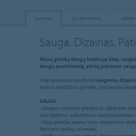
Apie Step
Ką ir kur naudoti
Aplinka
Sauga. Dizainas. Pa
Mūsų grindų dangų kolekcija Step saugio
dangų asortimentą, skirtą įvairiems saug
Step geriausiai pasižymi
saugumu, dizainu
tvarios neslidžios grindys, plačiausias diz
SAUGA
• Saugios vinilinės grindys su užtikrinta v
nuo slydimo, sukurtos su neslystančiomis d
• Step grindys apima visus atsparumo slyd
derinant spalvų schemas.
• Didžiausia saugių grindų dangų sprendimų