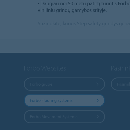
• Daugiau nei 50 metų patirtį turintis Forb
vinilinių grindų gamybos srityje.
Sužinokite, kurios Step safety grindys geri
Forbo Websites
Pasirink
Forbo grupė
Pasirin
Forbo Flooring Systems
Forbo Movement Systems