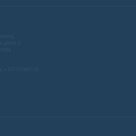
ooring
a gatve 5
-1004
s:
+371 67066116