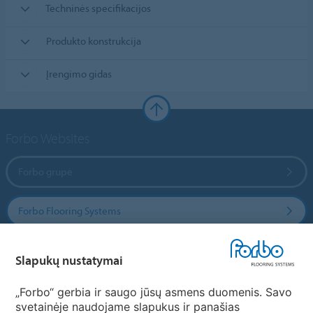
Techninės specifikacijos
Produkto konstrukcija
Įrengimo gidas
Forbo Websites
Forbo grupė
Forbo Flooring Systems
Forbo Movement Systems
Slapukų nustatymai
„Forbo“ gerbia ir saugo jūsų asmens duomenis. Savo
svetainėje naudojame slapukus ir panašias
Pasirinkti šalį