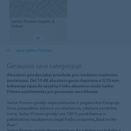
Sarlon Primeo Graphic &
Colour
Apie Sarlon Primeo
Geriausios savo kategorijoje
Akustinės grindys labai prisideda prie triukšmo mažinimo
pastatuose. Dėl 19 dB akustinio garso slopinimo ir 0,10 mm
liekamojo įspaudo savybių Forbo akustinio vinilo Sarlon
Primeo asortimentas yra geriausias savo klasėje.
Sarlon Primeo grindys suprojektuotos ir pagamintos Europoje.
Visos panaudotos žaliavos yra atsekamos, įskaitant perdirbtą
turinį. Sarlon Primeo grindys yra 100 % perdirbamos ir
pakartotinai naudojamos pagal Forbo programą „Back to the
floor“.
Sarlon Primeo grindų danga pasižymi A+ patalpų oro kokybe ir