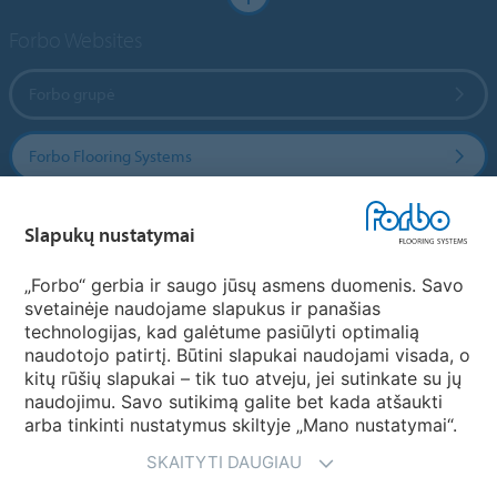
Forbo Websites
Forbo grupė
Forbo Flooring Systems
Forbo Movement Systems
Slapukų nustatymai
„Forbo“ gerbia ir saugo jūsų asmens duomenis. Savo
svetainėje naudojame slapukus ir panašias
Pasirinkti šalį
technologijas, kad galėtume pasiūlyti optimalią
naudotojo patirtį. Būtini slapukai naudojami visada, o
Pasirinkite savo šalį
kitų rūšių slapukai – tik tuo atveju, jei sutinkate su jų
naudojimu. Savo sutikimą galite bet kada atšaukti
arba tinkinti nustatymus skiltyje „Mano nustatymai“.
SKAITYTI DAUGIAU