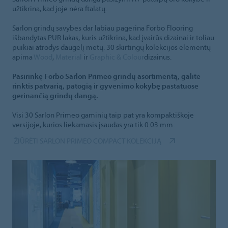
užtikrina, kad joje nėra ftalatų.
Sarlon grindų savybes dar labiau pagerina Forbo Flooring
išbandytas PUR lakas, kuris užtikrina, kad įvairūs dizainai ir toliau
puikiai atrodys daugelį metų. 30 skirtingų kolekcijos elementų
apima
Wood
,
Material
ir
Graphic & Colour
dizainus.
Pasirinkę Forbo Sarlon Primeo grindų asortimentą, galite
rinktis patvarią, patogią ir gyvenimo kokybę pastatuose
gerinančią grindų dangą.
Visi 30 Sarlon Primeo gaminių taip pat yra kompaktiškoje
versijoje, kurios liekamasis įsaudas yra tik 0.03 mm.
ŽIŪRĖTI SARLON PRIMEO COMPACT KOLEKCIJĄ