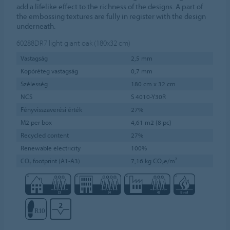
add a lifelike effect to the richness of the designs. A part of
the embossing textures are fully in register with the design
underneath.
60288DR7
light giant oak (180x32 cm)
Vastagság
2,5 mm
Kopóréteg vastagság
0,7 mm
Szélesség
180 cm x 32 cm
NCS
S 4010-Y30R
Fényvisszaverési érték
27%
M2 per box
4,61 m2 (8 pc)
Recycled content
27%
Renewable electricity
100%
CO₂ footprint (A1-A3)
7,16 kg CO₂e/m²