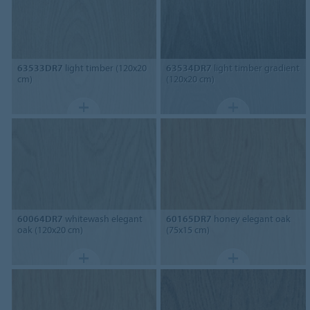
63533DR7
light timber (120x20
63534DR7
light timber gradient
cm)
(120x20 cm)
60064DR7
whitewash elegant
60165DR7
honey elegant oak
oak (120x20 cm)
(75x15 cm)