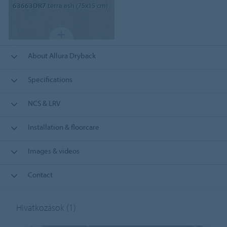
63663DR7
terra ash (75x15 cm)
About Allura Dryback
Specifications
NCS & LRV
Installation & floorcare
Images & videos
Contact
Hivatkozások
(1)