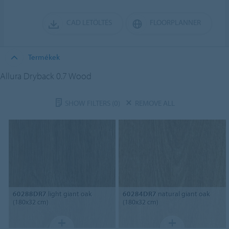
CAD LETÖLTÉS
FLOORPLANNER
Termékek
Allura Dryback 0.7 Wood
SHOW FILTERS
(0)
REMOVE ALL
60288DR7
light giant oak
60284DR7
natural giant oak
(180x32 cm)
(180x32 cm)