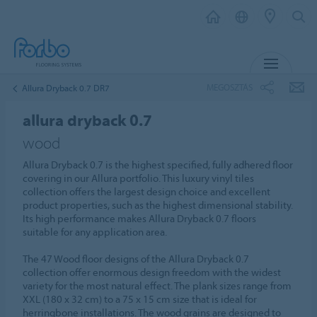
MENU
MEGOSZTÁS
Allura Dryback 0.7 DR7
allura dryback 0.7
wood
Allura Dryback 0.7 is the highest specified, fully adhered floor
covering in our Allura portfolio. This luxury vinyl tiles
collection offers the largest design choice and excellent
product properties, such as the highest dimensional stability.
Its high performance makes Allura Dryback 0.7 floors
suitable for any application area.
The 47 Wood floor designs of the Allura Dryback 0.7
collection offer enormous design freedom with the widest
variety for the most natural effect. The plank sizes range from
XXL (180 x 32 cm) to a 75 x 15 cm size that is ideal for
herringbone installations. The wood grains are designed to