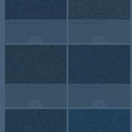
5739
Byzantine purple
5716
masala brown
5736
cinnamon brown
5710
asphalt grey