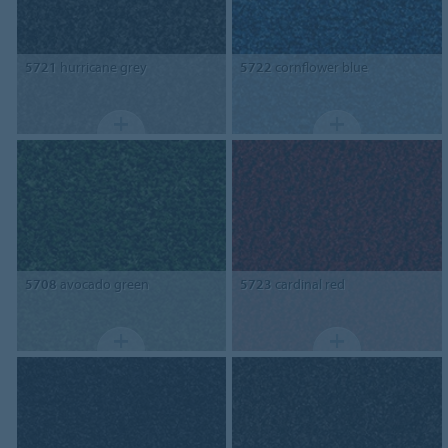
5721
hurricane grey
5722
cornflower blue
5708
avocado green
5723
cardinal red