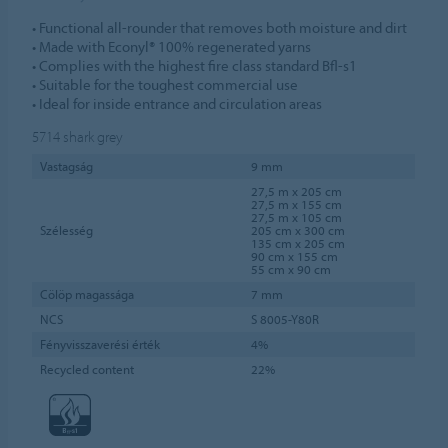
• Functional all-rounder that removes both moisture and dirt
• Made with Econyl® 100% regenerated yarns
• Complies with the highest fire class standard Bfl-s1
• Suitable for the toughest commercial use
• Ideal for inside entrance and circulation areas
5714
shark grey
Vastagság
9 mm
27,5 m x 205 cm
27,5 m x 155 cm
27,5 m x 105 cm
Szélesség
205 cm x 300 cm
135 cm x 205 cm
90 cm x 155 cm
55 cm x 90 cm
Cölöp magassága
7 mm
NCS
S 8005-Y80R
Fényvisszaverési érték
4%
Recycled content
22%