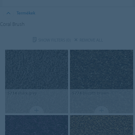
Termékek
Coral Brush
SHOW FILTERS
(0)
REMOVE ALL
5714
shark grey
5774
biscotti brown