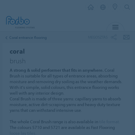
MENU
MEGOSZTÁS
Coral entrance flooring
coral
brush
A strong & solid performer that fits in anywhere.
Coral
Brush is suitable for all types of entrance areas, absorbing
moisture and removing dry soiling as the weather demands.
With it's simple, solid colours, this entrance flooring works
well with any interior design.
Coral Brush is made of three yarns: capillary yarns to absorb
moisture, active dirt-scraping yarns and heavy duty texture
yarns that can withstand intensive use.
The whole Coral Brush range is also available in
tile format.
The colours 5710 and 5721 are available as Fast Flooring
loose lay tiles.