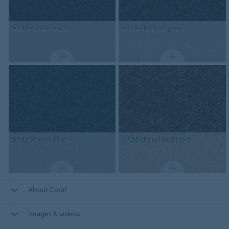
5730
vulcan black
5715
charcoal grey
5727
stratos blue
5724
chocolate brown
About Coral
Images & videos