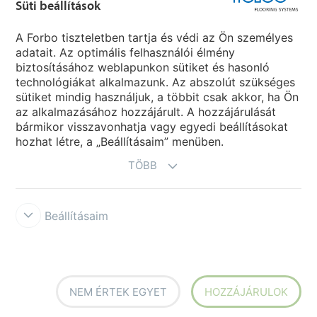
Süti beállítások
Forbo Movement Systems
A Forbo tiszteletben tartja és védi az Ön személyes
adatait. Az optimális felhasználói élmény
biztosításához weblapunkon sütiket és hasonló
Ország weboldala
technológiákat alkalmazunk. Az abszolút szükséges
sütiket mindig használjuk, a többit csak akkor, ha Ön
Válasszon országot
az alkalmazásához hozzájárult. A hozzájárulását
bármikor visszavonhatja vagy egyedi beállításokat
hozhat létre, a „Beállításaim” menüben.
TÖBB
Beállításaim
Disclaimer & Terms of use
Data protection
Cookies
Forbo
Integrity Line
Süti beállítások
NEM ÉRTEK EGYET
HOZZÁJÁRULOK
creating better environments