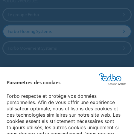
Forbo Websites
Le groupe Forbo
Forbo Flooring Systems
Forbo Movement Systems
Sélectionnez un pays
Paramètres des cookies
Sélectionnez votre pays
Forbo respecte et protège vos données
personnelles. Afin de vous offrir une expérience
utilisateur optimale, nous utilisons des cookies et
My Forbo
des technologies similaires sur notre site web. Les
cookies essentiels strictement nécessaires sont
LEXIQUE
toujours utilisés, les autres cookies uniquement si
PLAN DU SITE
vous donnez votre consentement. Vous pouvez