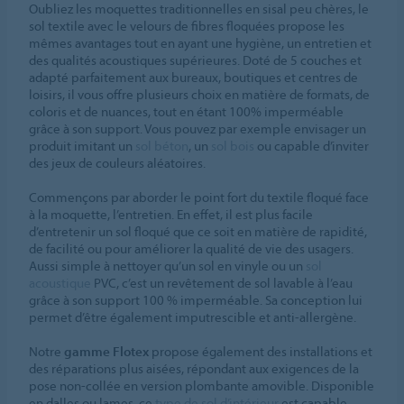
Oubliez les moquettes traditionnelles en sisal peu chères, le
sol textile avec le velours de fibres floquées propose les
mêmes avantages tout en ayant une hygiène, un entretien et
des qualités acoustiques supérieures. Doté de 5 couches et
adapté parfaitement aux bureaux, boutiques et centres de
loisirs, il vous offre plusieurs choix en matière de formats, de
coloris et de nuances, tout en étant 100% imperméable
grâce à son support. Vous pouvez par exemple envisager un
produit imitant un
sol béton
, un
sol bois
ou capable d’inviter
des jeux de couleurs aléatoires.
Commençons par aborder le point fort du textile floqué face
à la moquette, l’entretien. En effet, il est plus facile
d’entretenir un sol floqué que ce soit en matière de rapidité,
de facilité ou pour améliorer la qualité de vie des usagers.
Aussi simple à nettoyer qu’un sol en vinyle ou un
sol
acoustique
PVC, c’est un revêtement de sol lavable à l’eau
grâce à son support 100 % imperméable. Sa conception lui
permet d’être également imputrescible et anti-allergène.
Notre
gamme Flotex
propose également des installations et
des réparations plus aisées, répondant aux exigences de la
pose non-collée en version plombante amovible. Disponible
en dalles ou lames, ce
type de sol d’intérieur
est capable